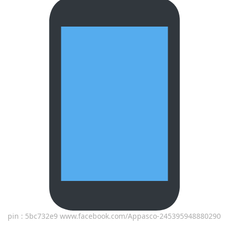
pin : 5bc732e9 www.facebook.com/Appasco-245395948880290