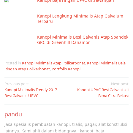
Kanopi Baja ringan UPVC di Sawangan
Kanopi Lengkung Minimalis Atap Galvalum
Terbaru
Kanopi Minimalis Besi Galvanis Atap Spandek
GRC di Greenhill Danamon
Posted in
Kanopi Minimalis Atap Polikarbonat
,
Kanopi Minimalis Baja
Ringan Atap Polikarbonat
,
Portfolio Kanopi
Post
Previous post
Next post
Kanopi Minimalis Trendy 2017
Kanopi UPVC Besi Galvanis di
navigation
Besi Galvanis UPVC
Bima Citra Bekasi
pandu
Jasa spesialis pembuatan kanopi, tralis, pagar, alat konstruksi
lainnya. Kami ahli dalam bidangnya.~kanopi~baja