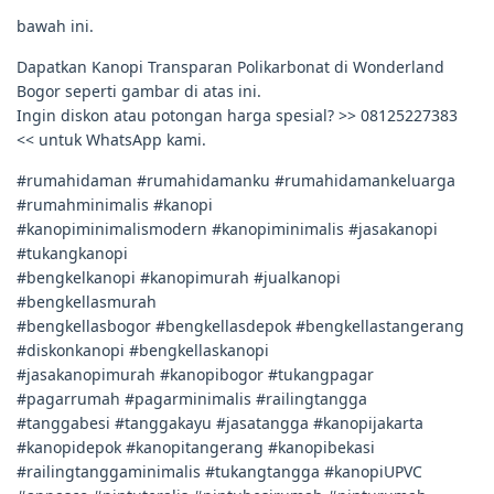
bawah ini.
Dapatkan Kanopi Transparan Polikarbonat di Wonderland
Bogor seperti gambar di atas ini.
Ingin diskon atau potongan harga spesial? >> 08125227383
<< untuk WhatsApp kami.
#rumahidaman #rumahidamanku #rumahidamankeluarga
#rumahminimalis #kanopi
#kanopiminimalismodern #kanopiminimalis #jasakanopi
#tukangkanopi
#bengkelkanopi #kanopimurah #jualkanopi
#bengkellasmurah
#bengkellasbogor #bengkellasdepok #bengkellastangerang
#diskonkanopi #bengkellaskanopi
#jasakanopimurah #kanopibogor #tukangpagar
#pagarrumah #pagarminimalis #railingtangga
#tanggabesi #tanggakayu #jasatangga #kanopijakarta
#kanopidepok #kanopitangerang #kanopibekasi
#railingtanggaminimalis #tukangtangga #kanopiUPVC