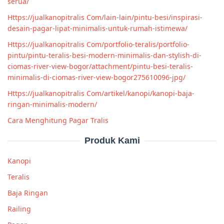
serua/
Https://jualkanopitralis Com/lain-lain/pintu-besi/inspirasi-
desain-pagar-lipat-minimalis-untuk-rumah-istimewa/
Https://jualkanopitralis Com/portfolio-teralis/portfolio-
pintu/pintu-teralis-besi-modern-minimalis-dan-stylish-di-
ciomas-river-view-bogor/attachment/pintu-besi-teralis-
minimalis-di-ciomas-river-view-bogor275610096-jpg/
Https://jualkanopitralis Com/artikel/kanopi/kanopi-baja-
ringan-minimalis-modern/
Cara Menghitung Pagar Tralis
Produk Kami
Kanopi
Teralis
Baja Ringan
Railing