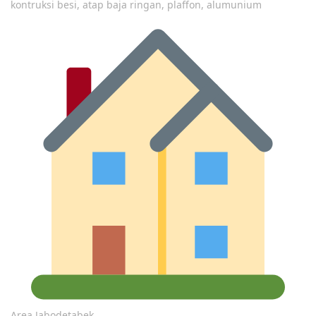
kontruksi besi, atap baja ringan, plaffon, alumunium
Area Jabodetabek