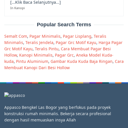
[...Klik Baca Selanjutnya...]
In Kanopi
Popular Search Terms
Semalt Com
,
Pagar Minimalis
,
Pagar Lisplang
,
Teralis
Minimalis
,
Teralis Jendela
,
Pagar Grc Motif Kayu
,
Harga Pagar
Grc Motif Kayu
,
Teralis Pintu
,
Cara Membuat Pagar Besi
Hollow
,
Kanopi Minimalis
,
Pagar Grc
,
Aneka Model Kuda-
kuda
,
Pintu Aluminium
,
Gambar Kuda Kuda Baja Ringan
,
Cara
Membuat Kanopi Dari Besi Hollow
Appasco Bengkel Las Bogor yang berfokus pada proyek
konstruksi rumah minimalis. Bekerja secara profesional
dengan hasil memuaskan insya Allah