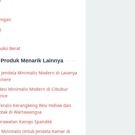
i
Ringan
g
uksi Berat
Produk Menarik Lainnya
s Jendela Minimalis Modern di Lavanya
Cinere
Besi Minimalis Modern di Cibubur
ence
Teralis Kerangkeng Besi Hollow dan
otak di Wartawangsa
Perawatan Kanopi Spandek
s Minimalis Untuk Jendela Kamar di