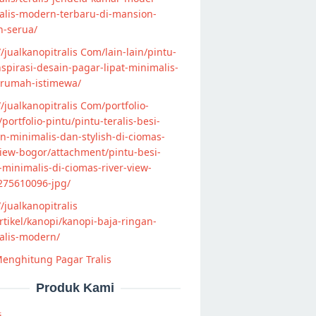
alis-modern-terbaru-di-mansion-
n-serua/
//jualkanopitralis Com/lain-lain/pintu-
nspirasi-desain-pagar-lipat-minimalis-
-rumah-istimewa/
//jualkanopitralis Com/portfolio-
s/portfolio-pintu/pintu-teralis-besi-
-minimalis-dan-stylish-di-ciomas-
view-bogor/attachment/pintu-besi-
s-minimalis-di-ciomas-river-view-
275610096-jpg/
//jualkanopitralis
tikel/kanopi/kanopi-baja-ringan-
alis-modern/
enghitung Pagar Tralis
Produk Kami