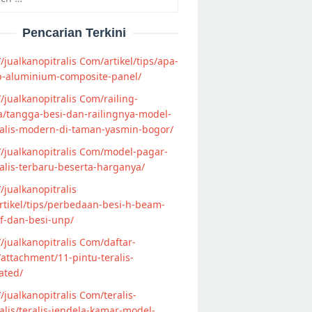
Pencarian Terkini
//jualkanopitralis Com/artikel/tips/apa-
p-aluminium-composite-panel/
//jualkanopitralis Com/railing-
/tangga-besi-dan-railingnya-model-
alis-modern-di-taman-yasmin-bogor/
//jualkanopitralis Com/model-pagar-
lis-terbaru-beserta-harganya/
//jualkanopitralis
tikel/tips/perbedaan-besi-h-beam-
f-dan-besi-unp/
//jualkanopitralis Com/daftar-
attachment/11-pintu-teralis-
ated/
//jualkanopitralis Com/teralis-
lis/teralis-jendela-kamar-model-