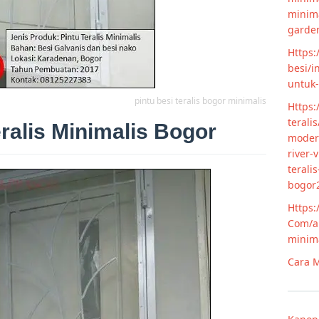
minim
garde
Https:
besi/i
untuk
pintu besi teralis bogor minimalis
Https:
terali
eralis Minimalis Bogor
modern
river-
terali
bogor
Https:
Com/ar
minim
Cara M