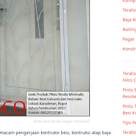
Kanop
Teralis
Baja 
Railin
Pagar
Konstr
Terali
Hilss 
Pintu 
Resid
Pintu 
Besi K
pintu besi teralis bogor minimalis
Tips 
Terali
macam pengerjaan kontruksi besi, kontruksi atap baja