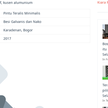
Kiara 
if, kusen alumunium
Pintu Teralis Minimalis
Besi Galvanis dan Nako
Karadenan, Bogor
2017
Bos
itu
Sel
In F
Ter
pil
Sel
In T