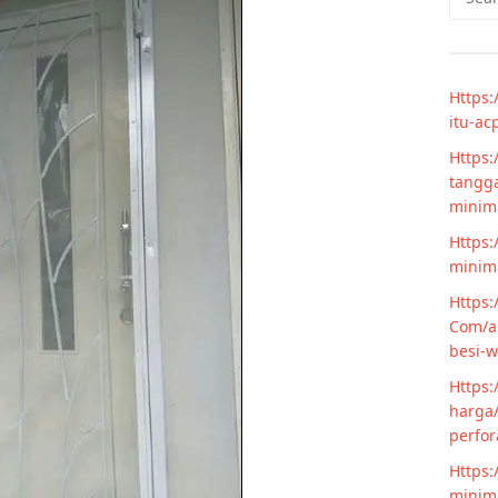
for:
Https:
itu-ac
Https:
tangga
minim
Https:
minima
Https:
Com/ar
besi-w
Https:
harga/
perfor
Https:
minima