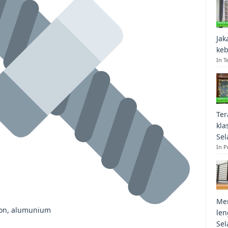
Jak
keb
In T
Ter
kla
Sel
In 
Mem
ffon, alumunium
len
Sel