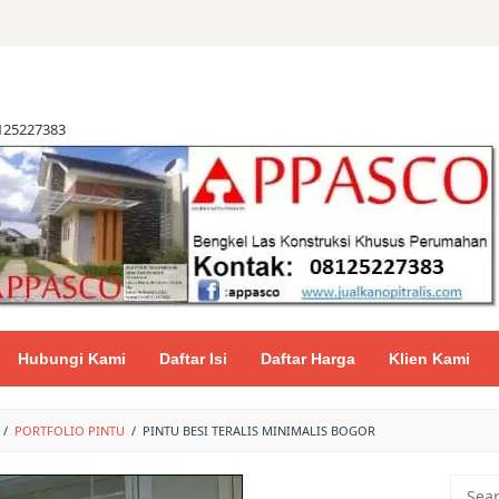
8125227383
Hubungi Kami
Daftar Isi
Daftar Harga
Klien Kami
/
PORTFOLIO PINTU
/
PINTU BESI TERALIS MINIMALIS BOGOR
Searc