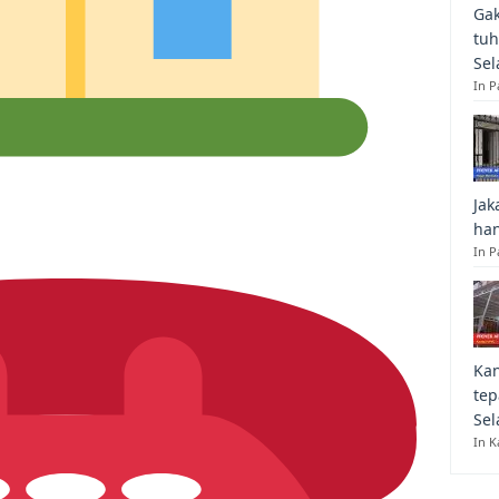
Gak
tuh
Sel
In 
Jak
han
In P
Kan
tep
Sel
In K