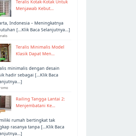
Teralis Kotak-Kotak Untuk
Menjawab Kebut…
arta, Indonesia – Meningkatnya
utuhan [...Klik Baca Selanjutnya...]
eralis
Teralis Minimalis Model
Klasik Dapat Men…
alis minimalis dengan desain
sik hadir sebagai [...Klik Baca
anjutnya...]
Promo
Railing Tangga Lantai 2:
Menjembatani Ke…
iliki rumah bertingkat tak
gkap rasanya tanpa [...Klik Baca
anjutnya...]