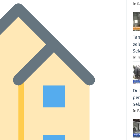
In R
Tan
sal
Sel
In T
Di 
per
Sel
In 