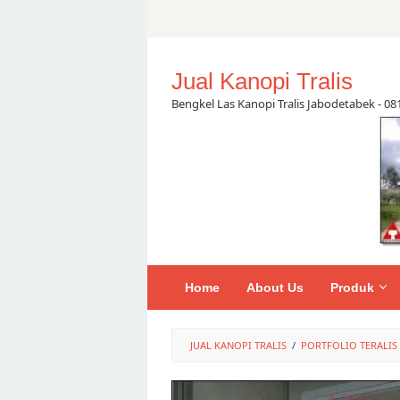
Skip
to
content
Jual Kanopi Tralis
Bengkel Las Kanopi Tralis Jabodetabek - 0
Home
About Us
Produk
JUAL KANOPI TRALIS
/
PORTFOLIO TERALIS