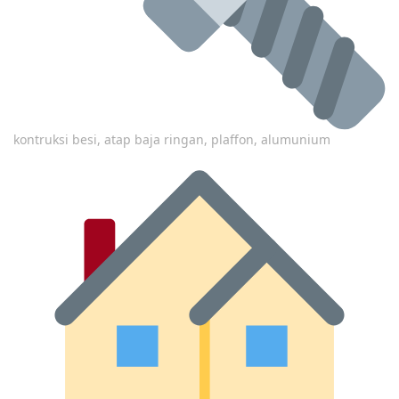
kontruksi besi, atap baja ringan, plaffon, alumunium