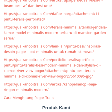
Https://jualkanopitralis Com/artikel/tips/perbedaan-besi-h-
beam-besi-wf-dan-besi-unp/
Https://jualkanopitralis Com/daftar-harga/attachment/11-
pintu-teralis-perforated/
Https://jualkanopitralis Com/teralis-minimalis/teralis-jendela-
kamar-model-minimalis-modern-terbaru-di-mansion-garden-
serua/
Https://jualkanopitralis Com/lain-lain/pintu-besi/inspirasi-
desain-pagar-lipat-minimalis-untuk-rumah-istimewa/
Https://jualkanopitralis Com/portfolio-teralis/portfolio-
pintu/pintu-teralis-besi-modern-minimalis-dan-stylish-di-
ciomas-river-view-bogor/attachment/pintu-besi-teralis-
minimalis-di-ciomas-river-view-bogor275610096-jpg/
Https://jualkanopitralis Com/artikel/kanopi/kanopi-baja-
ringan-minimalis-modern/
Cara Menghitung Pagar Tralis
Produk Kami