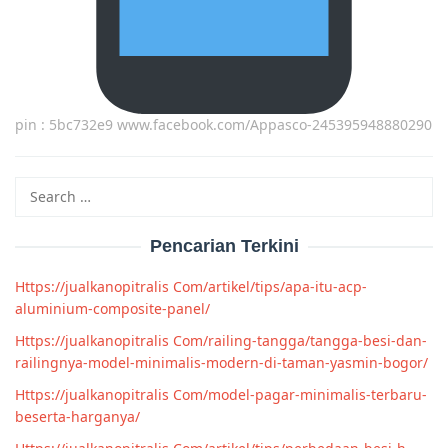
pin : 5bc732e9 www.facebook.com/Appasco-245395948880290
Search
for:
Pencarian Terkini
Https://jualkanopitralis Com/artikel/tips/apa-itu-acp-
aluminium-composite-panel/
Https://jualkanopitralis Com/railing-tangga/tangga-besi-dan-
railingnya-model-minimalis-modern-di-taman-yasmin-bogor/
Https://jualkanopitralis Com/model-pagar-minimalis-terbaru-
beserta-harganya/