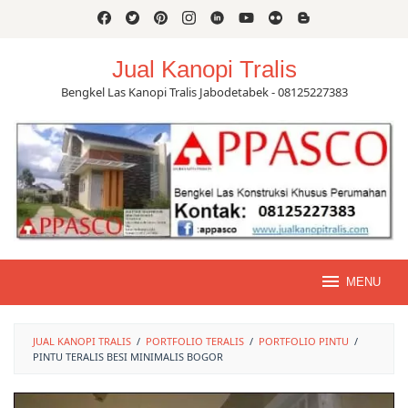
Skip
to
content
Jual Kanopi Tralis
Bengkel Las Kanopi Tralis Jabodetabek - 08125227383
MENU
JUAL KANOPI TRALIS
/
PORTFOLIO TERALIS
/
PORTFOLIO PINTU
/
PINTU TERALIS BESI MINIMALIS BOGOR