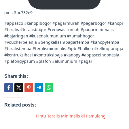
pin : 5bc732e9
#appasco #kanopibogor #pagarmurah #pagarbogor #kanopi
#teralis #teralisbogor #renovasirumah #pagarminimalis
#bajaringan #kusenalumunium #rumahbogor
#voucherbelanja #bengkellas #pagartempa #kanopytempa
#teralistempa #teralisminimalis #ipb #balkon #rellingtangga
#kontruksibesi #kontruksibaja #kanopy #appascoindonesia
#plafongypsum #plafon #alumunium #pagar
Share this:
Related posts:
Pintu Teralis Minimalis di Pamulang