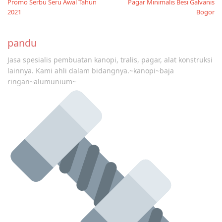
Promo Serbu Seru Awal Tahun
Pagar Minimalis Besi Galvanis
navigation
2021
Bogor
pandu
Jasa spesialis pembuatan kanopi, tralis, pagar, alat konstruksi
lainnya. Kami ahli dalam bidangnya.~kanopi~baja
ringan~alumunium~