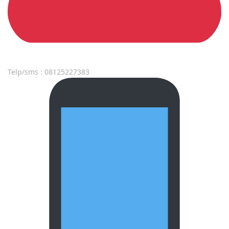
Telp/sms : 08125227383