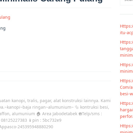
for:
Https:
ang
itu-ac
Https:
tangga
minim
Https:
minima
Https:
Com/ar
besi-w
atan kanopi, tralis, pagar, alat konstruksi lainnya. Kami
Https:
ya.~kanopi~baja ringan~alumunium~ 🔩 kontruksi besi,
harga/
laffon, alumunium 🏠 Area Jabodetabek ☎️Telp/sms :
perfor
 08125227383 📱pin : 5bc732e9
Https:
Appasco-245395948880290
minima