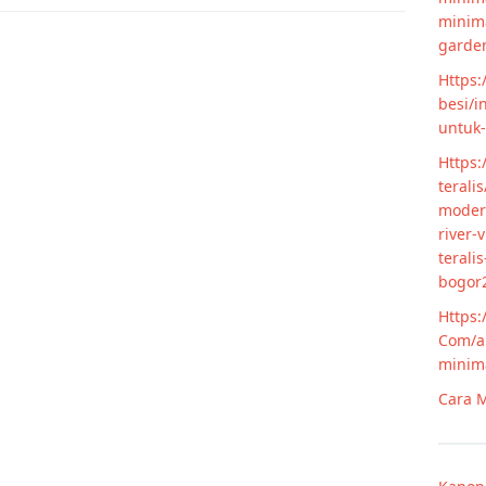
minim
garde
Https:
besi/i
untuk
Https:
terali
modern
river-
terali
bogor
Https:
Com/ar
minim
Cara M