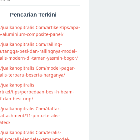
Pencarian Terkini
//jualkanopitralis Com/artikel/tips/apa-
p-aluminium-composite-panel/
//jualkanopitralis Com/railing-
/tangga-besi-dan-railingnya-model-
alis-modern-di-taman-yasmin-bogor/
//jualkanopitralis Com/model-pagar-
lis-terbaru-beserta-harganya/
//jualkanopitralis
tikel/tips/perbedaan-besi-h-beam-
f-dan-besi-unp/
//jualkanopitralis Com/daftar-
attachment/11-pintu-teralis-
ated/
//jualkanopitralis Com/teralis-
lis/teralis-jendela-kamar-model-