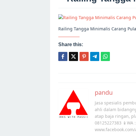
Railing Tangga Minimalis Carang Pul
Share this:
Post
navigation
pandu
Jasa spesialis pembu
ahli dalam bidangn
atap baja ringan, p
08125227383 📱WA :
www.facebook.com/