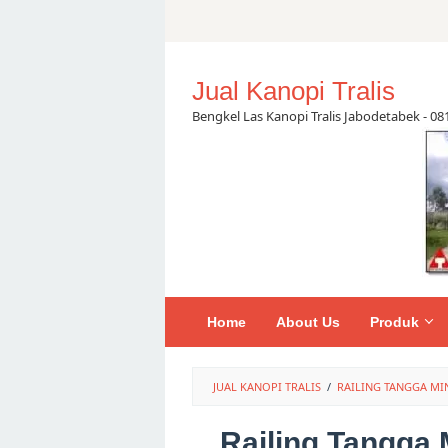
Skip
to
content
Jual Kanopi Tralis
Bengkel Las Kanopi Tralis Jabodetabek - 0
Home
About Us
Produk
JUAL KANOPI TRALIS
/
RAILING TANGGA MI
Railing Tangga 