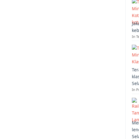
Jak
keb
In T
Ter
kla
Sel
In 
Mem
len
Sel