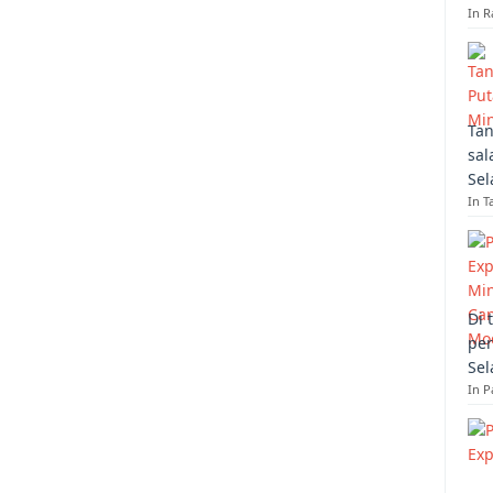
In R
Tan
sal
Sel
In T
Di 
per
Sel
In 