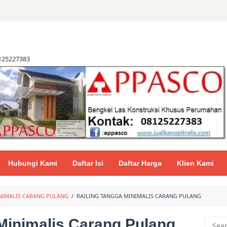
8125227383
Hubungi Kami
Daftar Isi
Daftar Harga
Klien Kami
NIMALIS CARANG PULANG
/
RAILING TANGGA MINIMALIS CARANG PULANG
Minimalis Carang Pulang
Searc