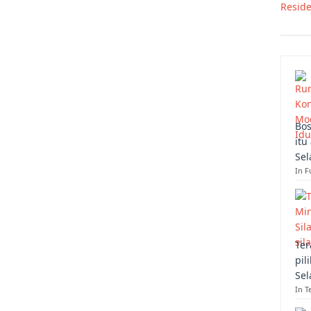
Resid
Bos
itu
Sel
In F
Ter
pil
Sel
In T