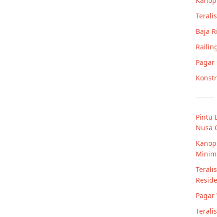
Kanop
Teralis
Baja 
Railin
Pagar
Konstr
Pintu 
Nusa C
Kanop
Minim
Terali
Resid
Pagar 
Terali