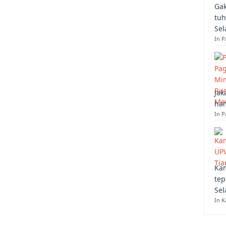
Gak
tuh
Sel
In 
Jak
han
In P
Kan
tep
Sel
In K