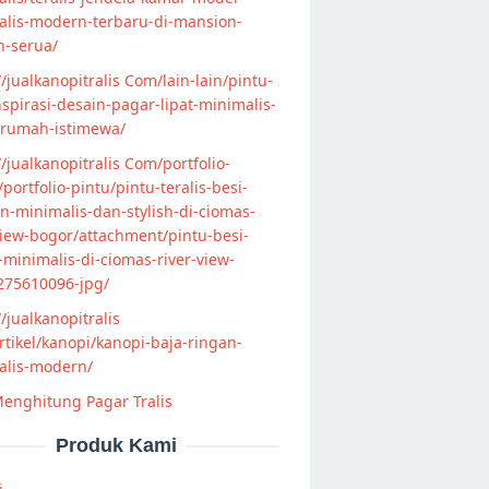
alis-modern-terbaru-di-mansion-
n-serua/
//jualkanopitralis Com/lain-lain/pintu-
nspirasi-desain-pagar-lipat-minimalis-
-rumah-istimewa/
//jualkanopitralis Com/portfolio-
s/portfolio-pintu/pintu-teralis-besi-
-minimalis-dan-stylish-di-ciomas-
view-bogor/attachment/pintu-besi-
s-minimalis-di-ciomas-river-view-
275610096-jpg/
//jualkanopitralis
tikel/kanopi/kanopi-baja-ringan-
alis-modern/
enghitung Pagar Tralis
Produk Kami