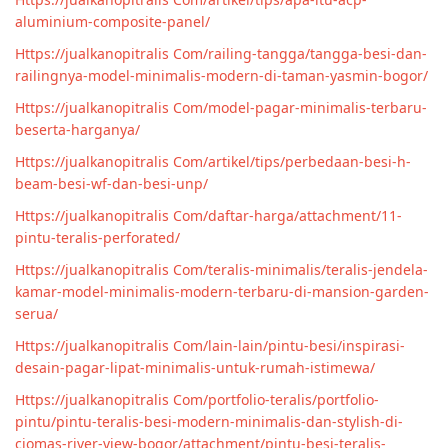
aluminium-composite-panel/
Https://jualkanopitralis Com/railing-tangga/tangga-besi-dan-
railingnya-model-minimalis-modern-di-taman-yasmin-bogor/
Https://jualkanopitralis Com/model-pagar-minimalis-terbaru-
beserta-harganya/
Https://jualkanopitralis Com/artikel/tips/perbedaan-besi-h-
beam-besi-wf-dan-besi-unp/
Https://jualkanopitralis Com/daftar-harga/attachment/11-
pintu-teralis-perforated/
Https://jualkanopitralis Com/teralis-minimalis/teralis-jendela-
kamar-model-minimalis-modern-terbaru-di-mansion-garden-
serua/
Https://jualkanopitralis Com/lain-lain/pintu-besi/inspirasi-
desain-pagar-lipat-minimalis-untuk-rumah-istimewa/
Https://jualkanopitralis Com/portfolio-teralis/portfolio-
pintu/pintu-teralis-besi-modern-minimalis-dan-stylish-di-
ciomas-river-view-bogor/attachment/pintu-besi-teralis-