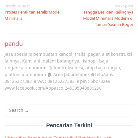
Post
Previous post
Next post
Proses Perakitan Teralis Model
Tangga Besi dan Railingnya
navigation
Minimalis
Model Minimalis Modern di
Taman Yasmin Bogor
pandu
Jasa spesialis pembuatan kanopi, tralis, pagar, alat konstruksi
lainnya. Kami ahli dalam bidangnya.~kanopi~baja
ringan~alumunium~ 🔩 kontruksi besi, atap baja ringan,
plaffon, alumunium 🏠 Area Jabodetabek ☎️Telp/sms :
08125227383 📱WA : 08125227383 📱pin : 5bc732e9
www.facebook.com/Appasco-245395948880290
Search
for:
Pencarian Terkini
Https://jualkanopitralis Com/artikel/tips/apa-itu-acp-