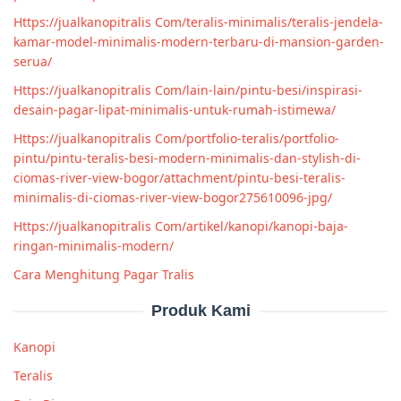
Https://jualkanopitralis Com/teralis-minimalis/teralis-jendela-
kamar-model-minimalis-modern-terbaru-di-mansion-garden-
serua/
Https://jualkanopitralis Com/lain-lain/pintu-besi/inspirasi-
desain-pagar-lipat-minimalis-untuk-rumah-istimewa/
Https://jualkanopitralis Com/portfolio-teralis/portfolio-
pintu/pintu-teralis-besi-modern-minimalis-dan-stylish-di-
ciomas-river-view-bogor/attachment/pintu-besi-teralis-
minimalis-di-ciomas-river-view-bogor275610096-jpg/
Https://jualkanopitralis Com/artikel/kanopi/kanopi-baja-
ringan-minimalis-modern/
Cara Menghitung Pagar Tralis
Produk Kami
Kanopi
Teralis