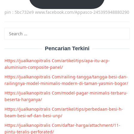
pin : 5bc732e9 www.facebook.com/Appasco-245395948880290
Search
for:
Pencarian Terkini
Https://jualkanopitralis Com/artikel/tips/apa-itu-acp-
aluminium-composite-panel/
Https://jualkanopitralis Com/railing-tangga/tangga-besi-dan-
railingnya-model-minimalis-modern-di-taman-yasmin-bogor/
Https://jualkanopitralis Com/model-pagar-minimalis-terbaru-
beserta-harganya/
Https://jualkanopitralis Com/artikel/tips/perbedaan-besi-h-
beam-besi-wf-dan-besi-unp/
Https://jualkanopitralis Com/daftar-harga/attachment/11-
pintu-teralis-perforated/