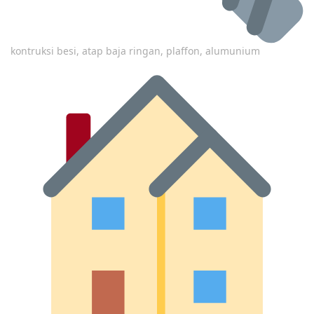
kontruksi besi, atap baja ringan, plaffon, alumunium