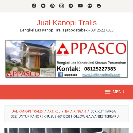
Skip
to
content
Jual Kanopi Tralis
Bengkel Las Kanopi Tralis Jabodetabek - 08125227383
MENU
JUAL KANOPI TRALIS
/
ARTIKEL
/
BAJA RINGAN
/
BERIKUT HARGA
BESI UNTUK KANOPI KHUSUSNYA BESI HOLLOW GALVANIES TERBARU!