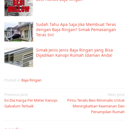
Sudah Tahu Apa Saja Jika Membuat Teras
dengan Baja Ringan? Simak Pemasangan
Teras Ini!
Simak Jenis-Jenis Baja Ringan yang Bisa
Dijadikan Kanopi Rumah Idaman Anda!
Posted in
Baja Ringan
Post
Previous post
Next post
Ini Dia Harga Per Meter Kanopi
Pintu Teralis Besi Minimalis Untuk
navigation
Galvalum Terbaik
Meningkatkan Keamanan Dan
Penampilan Rumah