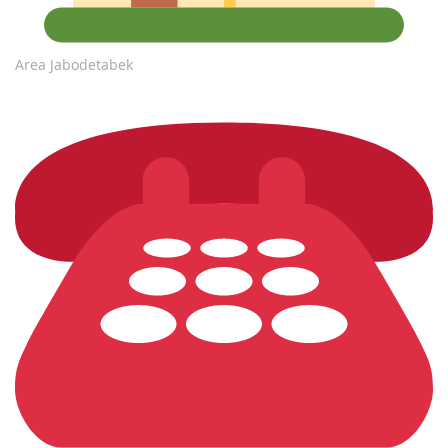
Area Jabodetabek