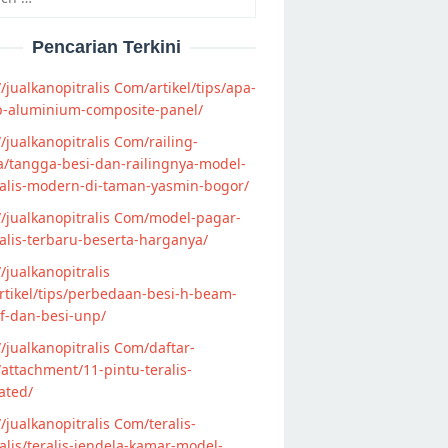
Pencarian Terkini
//jualkanopitralis Com/artikel/tips/apa-
p-aluminium-composite-panel/
//jualkanopitralis Com/railing-
/tangga-besi-dan-railingnya-model-
alis-modern-di-taman-yasmin-bogor/
//jualkanopitralis Com/model-pagar-
lis-terbaru-beserta-harganya/
//jualkanopitralis
tikel/tips/perbedaan-besi-h-beam-
f-dan-besi-unp/
//jualkanopitralis Com/daftar-
attachment/11-pintu-teralis-
ated/
//jualkanopitralis Com/teralis-
lis/teralis-jendela-kamar-model-