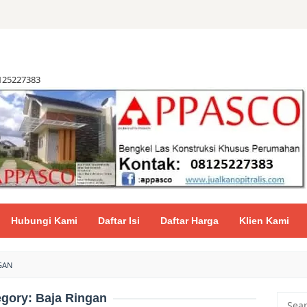
8125227383
Hubungi Kami
Daftar Isi
Daftar Harga
Klien Kami
GAN
egory:
Baja Ringan
Searc