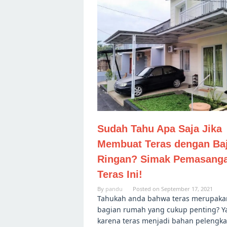
Sudah Tahu Apa Saja Jika
Membuat Teras dengan Ba
Ringan? Simak Pemasang
Teras Ini!
By
pandu
Posted on
September 17, 2021
Tahukah anda bahwa teras merupaka
bagian rumah yang cukup penting? Y
karena teras menjadi bahan pelengk