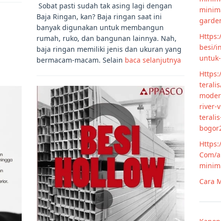
Sobat pasti sudah tak asing lagi dengan
minim
Baja Ringan, kan? Baja ringan saat ini
garde
banyak digunakan untuk membangun
Https:
rumah, ruko, dan bangunan lainnya. Nah,
besi/i
baja ringan memiliki jenis dan ukuran yang
untuk
bermacam-macam. Selain
baca selanjutnya
Https:
terali
modern
river-
terali
bogor
Https:
Com/ar
minim
Cara M