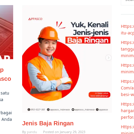
for:
Https:
itu-ac
Https:
tangga
minim
Https:
ap
minima
asco
Https:
Com/ar
 satu
besi-w
ka
Https:
harga/
rbagai
perfor
h Anda
Jenis Baja Ringan
Https:
By
pandu
Posted on
January 29, 2023
minima