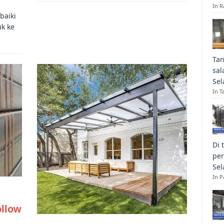
In R
baiki
uk ke
Tan
sal
Sel
In T
Di 
per
Sel
In 
ollow