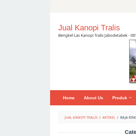
Skip
to
content
Jual Kanopi Tralis
Bengkel Las Kanopi Tralis Jabodetabek - 0
Home
About Us
Produk
JUAL KANOPI TRALIS
/
ARTIKEL
/
BAJA RIN
Cat