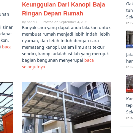
Gak
Keunggulan Dari Kanopi Baja
tuh
Ringan Depan Rumah
tuhan
Sel
By
pandu
Posted on
September 4, 2021
In 
 sinar
Banyak cara yang dapat anda lakukan untuk
 dapat
membuat rumah menjadi lebih indah, lebih
lkon,
nyaman, dan lebih teduh dengan cara
ni
baca
memasang kanopi. Dalam ilmu arsitektur
sendiri, kanopi adalah istilah yang merujuk
Jak
bagian bangunan menyerupai
baca
han
selanjutnya
In P
Kan
tep
Sel
In K