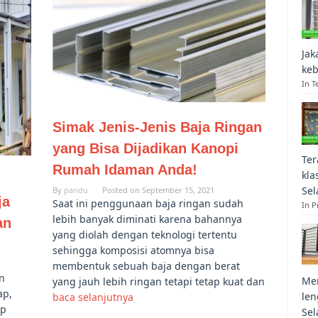
Jak
keb
In T
Simak Jenis-Jenis Baja Ringan
yang Bisa Dijadikan Kanopi
Ter
Rumah Idaman Anda!
kla
Sel
By
pandu
Posted on
September 15, 2021
ja
Saat ini penggunaan baja ringan sudah
In 
lebih banyak diminati karena bahannya
an
yang diolah dengan teknologi tertentu
sehingga komposisi atomnya bisa
membentuk sebuah baja dengan berat
n
Mem
yang jauh lebih ringan tetapi tetap kuat dan
ap,
len
baca selanjutnya
ap
Sel