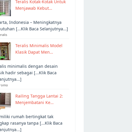
Teralis Kotak-Kotak Untuk
Menjawab Kebut…
arta, Indonesia – Meningkatnya
utuhan [...Klik Baca Selanjutnya...]
eralis
Teralis Minimalis Model
Klasik Dapat Men…
alis minimalis dengan desain
sik hadir sebagai [...Klik Baca
anjutnya...]
Promo
Railing Tangga Lantai 2:
Menjembatani Ke…
iliki rumah bertingkat tak
gkap rasanya tanpa [...Klik Baca
anjutnya...]