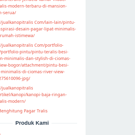
alis-modern-terbaru-di-mansion-
n-serua/
//jualkanopitralis Com/lain-lain/pintu-
nspirasi-desain-pagar-lipat-minimalis-
-rumah-istimewa/
//jualkanopitralis Com/portfolio-
s/portfolio-pintu/pintu-teralis-besi-
-minimalis-dan-stylish-di-ciomas-
view-bogor/attachment/pintu-besi-
s-minimalis-di-ciomas-river-view-
275610096-jpg/
//jualkanopitralis
tikel/kanopi/kanopi-baja-ringan-
alis-modern/
enghitung Pagar Tralis
Produk Kami