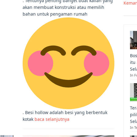
. Tentunya penting banget buat kalian yang
Keman
akan membuat konstruksi atau memilih
bahan untuk pengaman rumah
Bos
itu
Sel
In F
Ter
. Besi hollow adalah besi yang berbentuk
pil
kotak
baca selanjutnya
Sel
In T