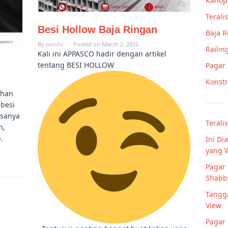
Kanop
Teralis
Besi Hollow Baja Ringan
Baja 
By
pandu
Posted on
March 2, 2022
Railin
Kali ini APPASCO hadir dengan artikel
tentang BESI HOLLOW
Pagar
Konstr
ahan
 besi
asanya
Terali
n,
.
Ini Di
yang 
Pagar 
Shabby
Tangga
View
Pagar 