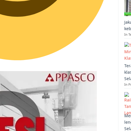
Jak
keb
In T
Ter
kla
Sel
In 
Mem
len
Sel