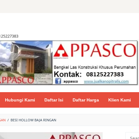
8125227383
Hubungi Kami
Daftar Isi
Daftar Harga
Klien Kami
GAN
/
BESI HOLLOW BAJA RINGAN
Searc