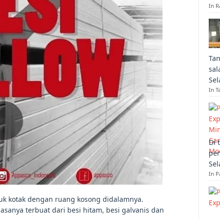
In R
Tan
sal
Sel
In T
Di 
per
Sel
In 
tuk kotak dengan ruang kosong didalamnya.
asanya terbuat dari besi hitam, besi galvanis dan