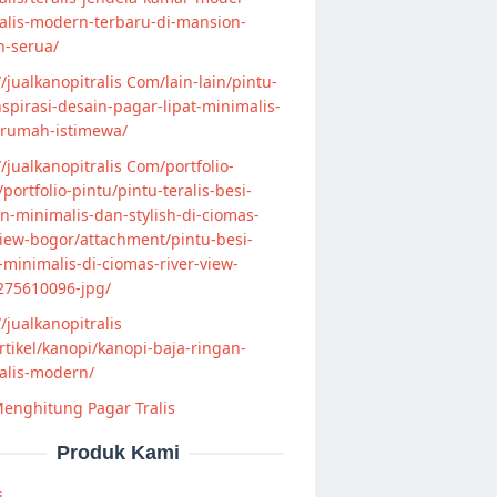
alis-modern-terbaru-di-mansion-
n-serua/
//jualkanopitralis Com/lain-lain/pintu-
nspirasi-desain-pagar-lipat-minimalis-
-rumah-istimewa/
//jualkanopitralis Com/portfolio-
s/portfolio-pintu/pintu-teralis-besi-
-minimalis-dan-stylish-di-ciomas-
view-bogor/attachment/pintu-besi-
s-minimalis-di-ciomas-river-view-
275610096-jpg/
//jualkanopitralis
tikel/kanopi/kanopi-baja-ringan-
alis-modern/
enghitung Pagar Tralis
Produk Kami