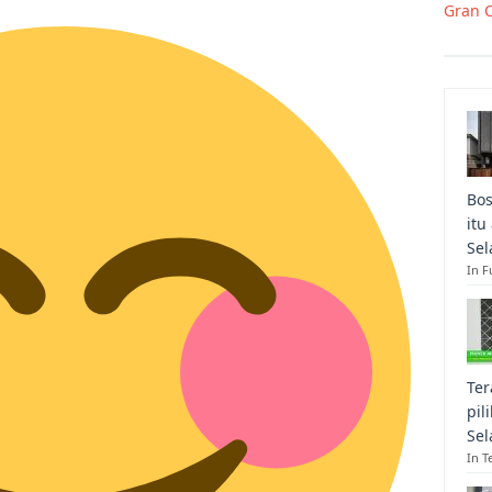
Gran 
Bos
itu
Sel
In F
Ter
pil
Sel
In T