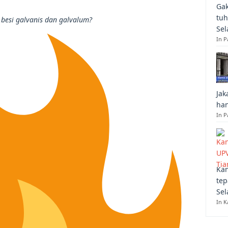
Gak
tuh
 besi galvanis dan galvalum?
Sel
In 
Jak
han
In P
Kan
tep
Sel
In K