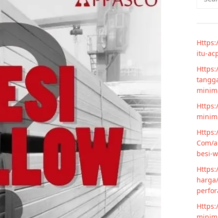
for:
Https:
itu-ac
Https:
tangga
minim
Https:
minima
Https:
Com/ar
besi-w
Https:
harga/
perfor
Https:
minima