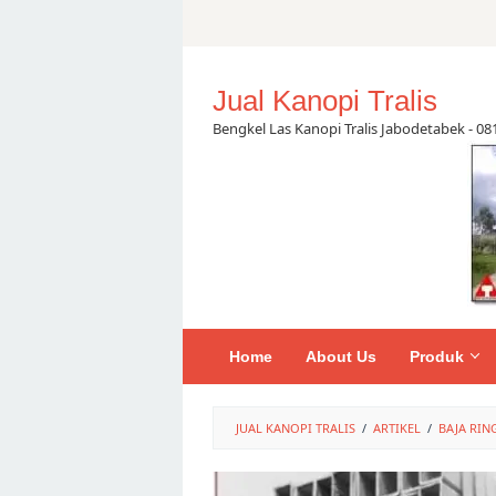
Skip
to
content
Jual Kanopi Tralis
Bengkel Las Kanopi Tralis Jabodetabek - 0
Home
About Us
Produk
JUAL KANOPI TRALIS
/
ARTIKEL
/
BAJA RIN