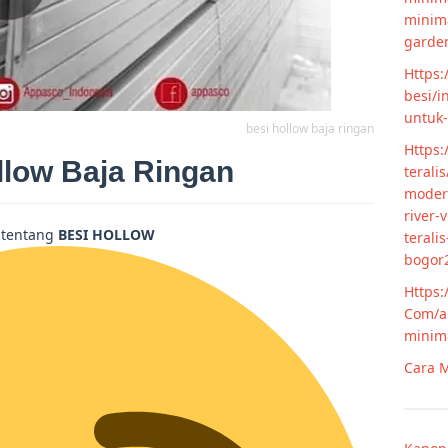
minim
garde
Https:
besi/i
untuk
besi hollow baja ringan
Https:
llow Baja Ringan
terali
modern
river-
l tentang
BESI HOLLOW
terali
bogor
Https:
Com/ar
minim
Cara M