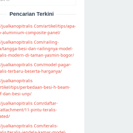
Pencarian Terkini
//jualkanopitralis Com/artikel/tips/apa-
p-aluminium-composite-panel/
//jualkanopitralis Com/railing-
/tangga-besi-dan-railingnya-model-
alis-modern-di-taman-yasmin-bogor/
//jualkanopitralis Com/model-pagar-
lis-terbaru-beserta-harganya/
//jualkanopitralis
tikel/tips/perbedaan-besi-h-beam-
f-dan-besi-unp/
//jualkanopitralis Com/daftar-
attachment/11-pintu-teralis-
ated/
//jualkanopitralis Com/teralis-
lis/teralis-jendela-kamar-model-