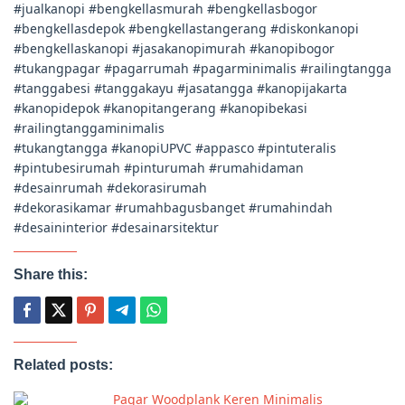
#jualkanopi #bengkellasmurah #bengkellasbogor
#bengkellasdepok #bengkellastangerang #diskonkanopi
#bengkellaskanopi #jasakanopimurah #kanopibogor
#tukangpagar #pagarrumah #pagarminimalis #railingtangga
#tanggabesi #tanggakayu #jasatangga #kanopijakarta
#kanopidepok #kanopitangerang #kanopibekasi
#railingtanggaminimalis
#tukangtangga #kanopiUPVC #appasco #pintuteralis
#pintubesirumah #pinturumah #rumahidaman
#desainrumah #dekorasirumah
#dekorasikamar #rumahbagusbanget #rumahindah
#desaininterior #desainarsitektur
Share this:
Related posts:
Pagar Woodplank Keren Minimalis