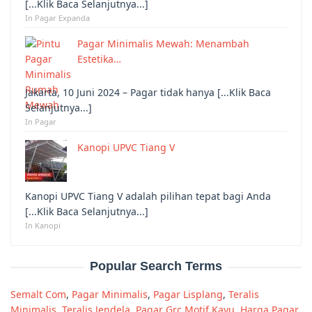
[...Klik Baca Selanjutnya...]
In Pagar Expanda
Pagar Minimalis Mewah: Menambah
Estetika…
Jakarta, 10 Juni 2024 – Pagar tidak hanya [...Klik Baca
Selanjutnya...]
In Pagar
Kanopi UPVC Tiang V
Kanopi UPVC Tiang V adalah pilihan tepat bagi Anda
[...Klik Baca Selanjutnya...]
In Kanopi
Popular Search Terms
Semalt Com
,
Pagar Minimalis
,
Pagar Lisplang
,
Teralis
Minimalis
,
Teralis Jendela
,
Pagar Grc Motif Kayu
,
Harga Pagar