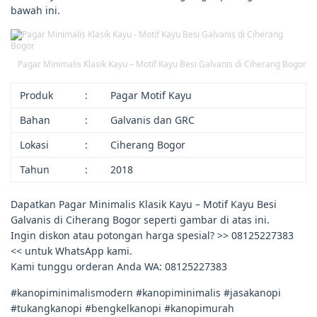
bawah ini.
Pagar Minimalis Klasik Kayu – Motif Kayu Besi Galvanis di Ciherang Bogor
Produk
:
Pagar Motif Kayu
Bahan
:
Galvanis dan GRC
Lokasi
:
Ciherang Bogor
Tahun
:
2018
Dapatkan Pagar Minimalis Klasik Kayu – Motif Kayu Besi
Galvanis di Ciherang Bogor seperti gambar di atas ini.
Ingin diskon atau potongan harga spesial? >> 08125227383
<< untuk WhatsApp kami.
Kami tunggu orderan Anda WA: 08125227383
#kanopiminimalismodern #kanopiminimalis #jasakanopi
#tukangkanopi #bengkelkanopi #kanopimurah