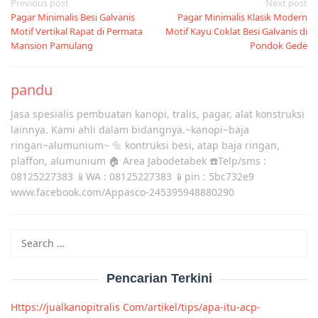
Post
Previous post
Next post
Pagar Minimalis Besi Galvanis
Pagar Minimalis Klasik Modern
navigation
Motif Vertikal Rapat di Permata
Motif Kayu Coklat Besi Galvanis di
Mansion Pamulang
Pondok Gede
pandu
Jasa spesialis pembuatan kanopi, tralis, pagar, alat konstruksi
lainnya. Kami ahli dalam bidangnya.~kanopi~baja
ringan~alumunium~ 🔩 kontruksi besi, atap baja ringan,
plaffon, alumunium 🏠 Area Jabodetabek ☎️Telp/sms :
08125227383 📱WA : 08125227383 📱pin : 5bc732e9
www.facebook.com/Appasco-245395948880290
Search
for:
Pencarian Terkini
Https://jualkanopitralis Com/artikel/tips/apa-itu-acp-