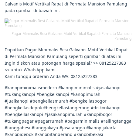
Galvanis Motif Vertikal Rapat di Permata Mansion Pamulang
pada gambar di bawah ini.
Pagar Minimalis Besi Galvanis Motif Vertikal Rapat di Permata Mansion
Pamulang
Dapatkan Pagar Minimalis Besi Galvanis Motif Vertikal Rapat
di Permata Mansion Pamulang seperti gambar di atas ini.
Ingin diskon atau potongan harga spesial? >> 08125227383
<< untuk WhatsApp kami.
Kami tunggu orderan Anda WA: 08125227383
#kanopiminimalismodern #kanopiminimalis #jasakanopi
#tukangkanopi #bengkelkanopi #kanopimurah
#jualkanopi #bengkellasmurah #bengkellasbogor
#bengkellasdepok #bengkellastangerang #diskonkanopi
#bengkellaskanopi #jasakanopimurah #kanopibogor
#tukangpagar #pagarrumah #pagarminimalis #railingtangga
#tanggabesi #tanggakayu #jasatangga #kanopijakarta
#kanopidepok #kanopitangerang #kanopibekasi