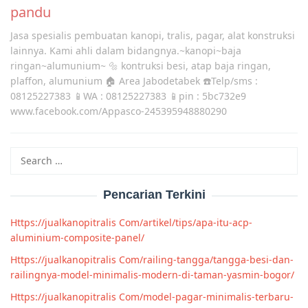
pandu
Jasa spesialis pembuatan kanopi, tralis, pagar, alat konstruksi
lainnya. Kami ahli dalam bidangnya.~kanopi~baja
ringan~alumunium~ 🔩 kontruksi besi, atap baja ringan,
plaffon, alumunium 🏠 Area Jabodetabek ☎️Telp/sms :
08125227383 📱WA : 08125227383 📱pin : 5bc732e9
www.facebook.com/Appasco-245395948880290
Search
for:
Pencarian Terkini
Https://jualkanopitralis Com/artikel/tips/apa-itu-acp-
aluminium-composite-panel/
Https://jualkanopitralis Com/railing-tangga/tangga-besi-dan-
railingnya-model-minimalis-modern-di-taman-yasmin-bogor/
Https://jualkanopitralis Com/model-pagar-minimalis-terbaru-