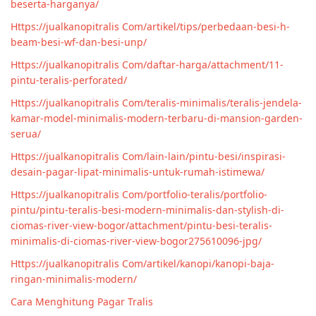
beserta-harganya/
Https://jualkanopitralis Com/artikel/tips/perbedaan-besi-h-
beam-besi-wf-dan-besi-unp/
Https://jualkanopitralis Com/daftar-harga/attachment/11-
pintu-teralis-perforated/
Https://jualkanopitralis Com/teralis-minimalis/teralis-jendela-
kamar-model-minimalis-modern-terbaru-di-mansion-garden-
serua/
Https://jualkanopitralis Com/lain-lain/pintu-besi/inspirasi-
desain-pagar-lipat-minimalis-untuk-rumah-istimewa/
Https://jualkanopitralis Com/portfolio-teralis/portfolio-
pintu/pintu-teralis-besi-modern-minimalis-dan-stylish-di-
ciomas-river-view-bogor/attachment/pintu-besi-teralis-
minimalis-di-ciomas-river-view-bogor275610096-jpg/
Https://jualkanopitralis Com/artikel/kanopi/kanopi-baja-
ringan-minimalis-modern/
Cara Menghitung Pagar Tralis