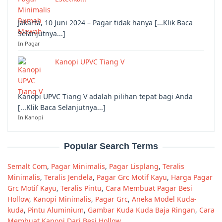
Jakarta, 10 Juni 2024 – Pagar tidak hanya [...Klik Baca
Selanjutnya...]
In Pagar
Kanopi UPVC Tiang V
Kanopi UPVC Tiang V adalah pilihan tepat bagi Anda
[...Klik Baca Selanjutnya...]
In Kanopi
Popular Search Terms
Semalt Com
,
Pagar Minimalis
,
Pagar Lisplang
,
Teralis
Minimalis
,
Teralis Jendela
,
Pagar Grc Motif Kayu
,
Harga Pagar
Grc Motif Kayu
,
Teralis Pintu
,
Cara Membuat Pagar Besi
Hollow
,
Kanopi Minimalis
,
Pagar Grc
,
Aneka Model Kuda-
kuda
,
Pintu Aluminium
,
Gambar Kuda Kuda Baja Ringan
,
Cara
Membuat Kanopi Dari Besi Hollow