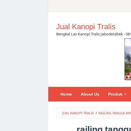
Skip
to
content
Jual Kanopi Tralis
Bengkel Las Kanopi Tralis Jabodetabek - 0
Home
About Us
Produk
JUAL KANOPI TRALIS
/
RAILING TANGGA MI
railing tang