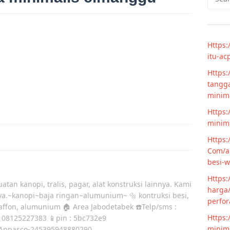
for:
Https:
itu-ac
Https:
tangga
minim
Https:
minima
Https:
Com/ar
besi-w
Https:
atan kanopi, tralis, pagar, alat konstruksi lainnya. Kami
harga/
ya.~kanopi~baja ringan~alumunium~ 🔩 kontruksi besi,
perfor
laffon, alumunium 🏠 Area Jabodetabek ☎️Telp/sms :
Https:
 08125227383 📱pin : 5bc732e9
minima
Appasco-245395948880290