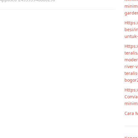
minim
garde
Https:
besi/i
untuk
Https:
terali
modern
river-
terali
bogor
Https:
Com/ar
minim
Cara M