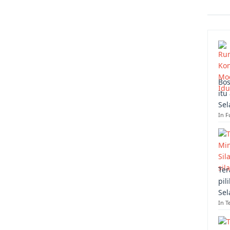
Bos
itu
Sel
In F
Ter
pil
Sel
In T