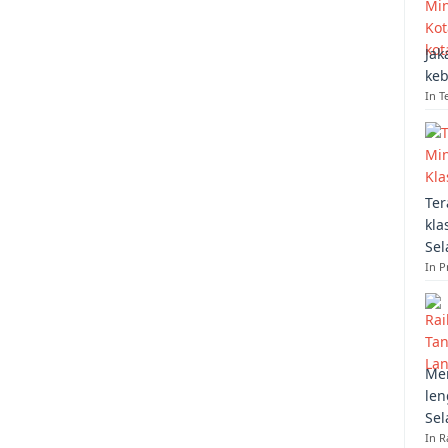
Jak
keb
In T
Ter
kla
Sel
In 
Mem
len
Sel
In R