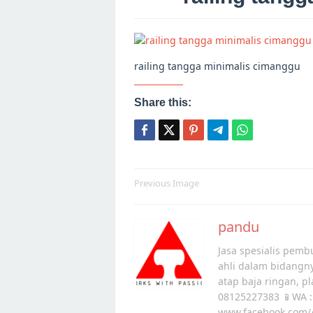
railing tangga minimalis cimanggu
Share this:
Post
Previous Image
navigation
pandu
Jasa spesialis pembu
ahli dalam bidangn
atap baja ringan, p
08125227383 📱WA :
www.facebook.com/