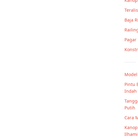
Kanop
Teralis
Baja 
Railin
Pagar
Konstr
Model 
Pintu 
Indah
Tangga
Putih
Cara 
Kanopi
Ilham