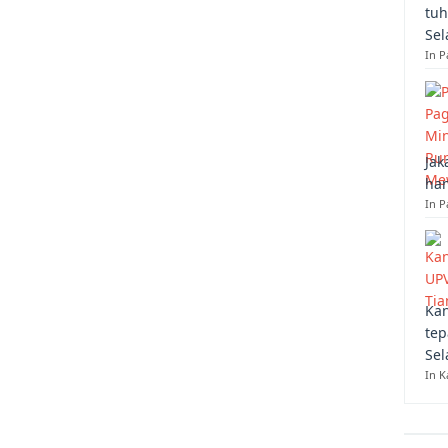
tuh
Sel
In 
Jak
han
In P
Kan
tep
Sel
In K