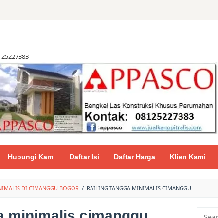
8125227383
Hubungi Kami
Daftar Isi
Daftar Harga
Klien Kami
NIMALIS DI CIMANGGU BOGOR
/
RAILING TANGGA MINIMALIS CIMANGGU
ga minimalis cimanggu
Searc