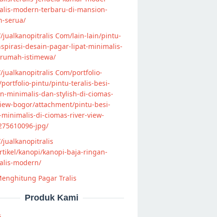
alis-modern-terbaru-di-mansion-
n-serua/
//jualkanopitralis Com/lain-lain/pintu-
nspirasi-desain-pagar-lipat-minimalis-
-rumah-istimewa/
//jualkanopitralis Com/portfolio-
s/portfolio-pintu/pintu-teralis-besi-
-minimalis-dan-stylish-di-ciomas-
view-bogor/attachment/pintu-besi-
s-minimalis-di-ciomas-river-view-
275610096-jpg/
//jualkanopitralis
tikel/kanopi/kanopi-baja-ringan-
alis-modern/
enghitung Pagar Tralis
Produk Kami