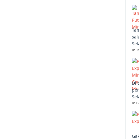
Tan
sal
Sel
In T
Di 
per
Sel
In 
Gak