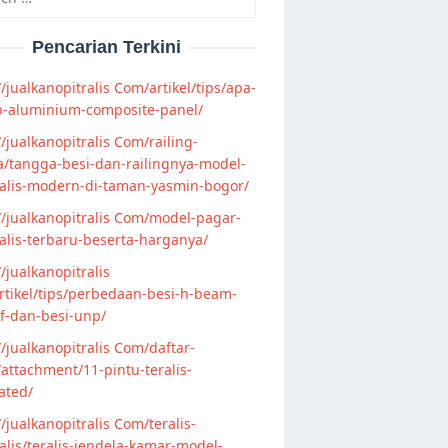
Pencarian Terkini
//jualkanopitralis Com/artikel/tips/apa-
p-aluminium-composite-panel/
//jualkanopitralis Com/railing-
/tangga-besi-dan-railingnya-model-
alis-modern-di-taman-yasmin-bogor/
//jualkanopitralis Com/model-pagar-
lis-terbaru-beserta-harganya/
//jualkanopitralis
tikel/tips/perbedaan-besi-h-beam-
f-dan-besi-unp/
//jualkanopitralis Com/daftar-
attachment/11-pintu-teralis-
ated/
//jualkanopitralis Com/teralis-
lis/teralis-jendela-kamar-model-