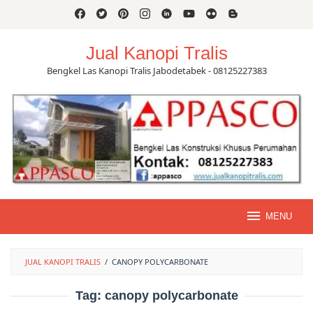
Skip
to
content
Jual Kanopi Tralis
Bengkel Las Kanopi Tralis Jabodetabek - 08125227383
MENU
JUAL KANOPI TRALIS
/
CANOPY POLYCARBONATE
Tag:
canopy polycarbonate