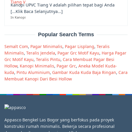
Kanopi UPVC Tiang V adalah pilihan tepat bagi Anda
[...Klik Baca Selanjutnya...]
In Kanopi
Popular Search Terms
Semalt Com
,
Pagar Minimalis
,
Pagar Lisplang
,
Teralis
Minimalis
,
Teralis Jendela
,
Pagar Grc Motif Kayu
,
Harga Pagar
Grc Motif Kayu
,
Teralis Pintu
,
Cara Membuat Pagar Besi
Hollow
,
Kanopi Minimalis
,
Pagar Grc
,
Aneka Model Kuda-
kuda
,
Pintu Aluminium
,
Gambar Kuda Kuda Baja Ringan
,
Cara
Membuat Kanopi Dari Besi Hollow
Appasco Bengkel Las Bogor yang berfokus pada proyek
konstruksi rumah minimalis. Bekerja secara profesional