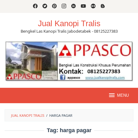
Skip
to
content
Jual Kanopi Tralis
Bengkel Las Kanopi Tralis Jabodetabek - 08125227383
MENU
JUAL KANOPI TRALIS
/
HARGA PAGAR
Tag:
harga pagar