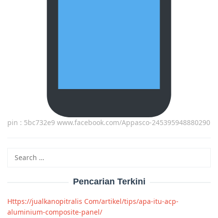
pin : 5bc732e9 www.facebook.com/Appasco-245395948880290
Search
for:
Pencarian Terkini
Https://jualkanopitralis Com/artikel/tips/apa-itu-acp-
aluminium-composite-panel/