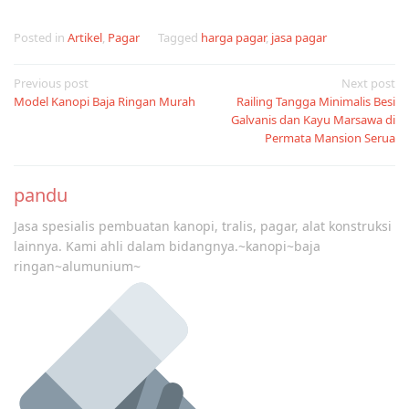
Posted in
Artikel
,
Pagar
Tagged
harga pagar
,
jasa pagar
Post
Previous post
Next post
Model Kanopi Baja Ringan Murah
Railing Tangga Minimalis Besi
navigation
Galvanis dan Kayu Marsawa di
Permata Mansion Serua
pandu
Jasa spesialis pembuatan kanopi, tralis, pagar, alat konstruksi
lainnya. Kami ahli dalam bidangnya.~kanopi~baja
ringan~alumunium~