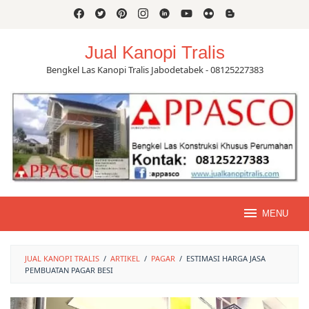
Skip
to
content
Jual Kanopi Tralis
Bengkel Las Kanopi Tralis Jabodetabek - 08125227383
MENU
JUAL KANOPI TRALIS
/
ARTIKEL
/
PAGAR
/
ESTIMASI HARGA JASA
PEMBUATAN PAGAR BESI