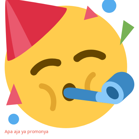
Apa aja ya promonya