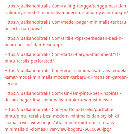
Https://jualkanopitralis Com/railing-tangga/tangga-besi-dan-
railingnya-model-minimalis-modern-di-taman-yasmin-bogor/
Https://jualkanopitralis Com/model-pagar-minimalis-terbaru-
beserta-harganya/
Https://jualkanopitralis Com/artikel/tips/perbedaan-besi-h-
beam-besi-wf-dan-besi-unp/
Https://jualkanopitralis Com/daftar-harga/attachment/11-
pintu-teralis-perforated/
Https://jualkanopitralis Com/teralis-minimalis/teralis-jendela-
kamar-model-minimalis-modern-terbaru-di-mansion-garden-
serua/
Https://jualkanopitralis Com/lain-lain/pintu-besi/inspirasi-
desain-pagar-lipat-minimalis-untuk-rumah-istimewa/
Https://jualkanopitralis Com/portfolio-teralis/portfolio-
pintu/pintu-teralis-besi-modern-minimalis-dan-stylish-di-
ciomas-river-view-bogor/attachment/pintu-besi-teralis-
minimalis-di-ciomas-river-view-bogor275610096-jpg/