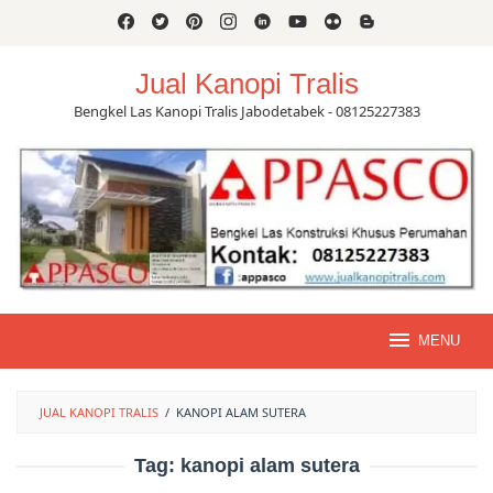
Skip
to
content
Jual Kanopi Tralis
Bengkel Las Kanopi Tralis Jabodetabek - 08125227383
MENU
JUAL KANOPI TRALIS
/
KANOPI ALAM SUTERA
Tag:
kanopi alam sutera