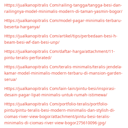
Https://jualkanopitralis Com/railing-tangga/tangga-besi-dan-
railingnya-model-minimalis-modern-di-taman-yasmin-bogor/
Https://jualkanopitralis Com/model-pagar-minimalis-terbaru-
beserta-harganya/
Https://jualkanopitralis Com/artikel/tips/perbedaan-besi-h-
beam-besi-wf-dan-besi-unp/
Https://jualkanopitralis Com/daftar-harga/attachment/11-
pintu-teralis-perforated/
Https://jualkanopitralis Com/teralis-minimalis/teralis-jendela-
kamar-model-minimalis-modern-terbaru-di-mansion-garden-
serua/
Https://jualkanopitralis Com/lain-lain/pintu-besi/inspirasi-
desain-pagar-lipat-minimalis-untuk-rumah-istimewa/
Https://jualkanopitralis Com/portfolio-teralis/portfolio-
pintu/pintu-teralis-besi-modern-minimalis-dan-stylish-di-
ciomas-river-view-bogor/attachment/pintu-besi-teralis-
minimalis-di-ciomas-river-view-bogor275610096-jpg/