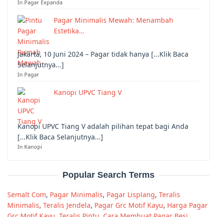
In Pagar Expanda
Pagar Minimalis Mewah: Menambah
Estetika…
Jakarta, 10 Juni 2024 – Pagar tidak hanya [...Klik Baca
Selanjutnya...]
In Pagar
Kanopi UPVC Tiang V
Kanopi UPVC Tiang V adalah pilihan tepat bagi Anda
[...Klik Baca Selanjutnya...]
In Kanopi
Popular Search Terms
Semalt Com
,
Pagar Minimalis
,
Pagar Lisplang
,
Teralis
Minimalis
,
Teralis Jendela
,
Pagar Grc Motif Kayu
,
Harga Pagar
Grc Motif Kayu
,
Teralis Pintu
,
Cara Membuat Pagar Besi