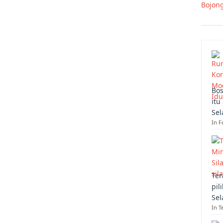
Bojon
Bos
itu
Sel
In F
Ter
pil
Sel
In T