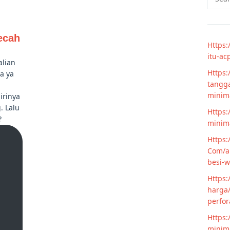
for:
ecah
Https:
itu-ac
alian
Https:
pa ya
tangga
minim
irinya
. Lalu
Https:
?
minima
Https:
Com/ar
besi-w
Https:
harga/
perfor
Https:
minima