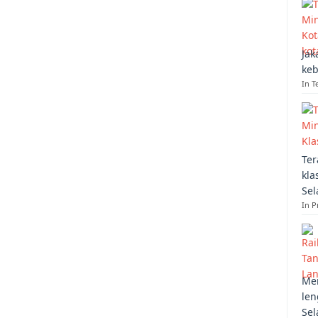
Jak
keb
In T
Ter
kla
Sel
In 
Mem
len
Sel