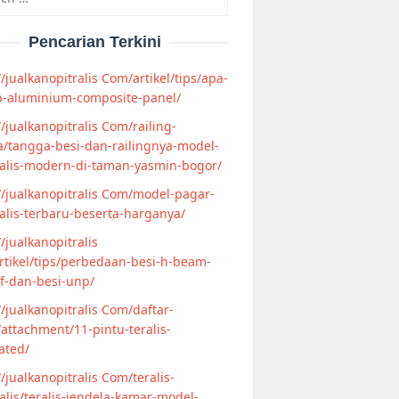
Pencarian Terkini
//jualkanopitralis Com/artikel/tips/apa-
p-aluminium-composite-panel/
//jualkanopitralis Com/railing-
/tangga-besi-dan-railingnya-model-
alis-modern-di-taman-yasmin-bogor/
//jualkanopitralis Com/model-pagar-
lis-terbaru-beserta-harganya/
//jualkanopitralis
tikel/tips/perbedaan-besi-h-beam-
f-dan-besi-unp/
//jualkanopitralis Com/daftar-
attachment/11-pintu-teralis-
ated/
//jualkanopitralis Com/teralis-
lis/teralis-jendela-kamar-model-