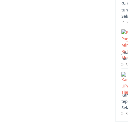
Gak
tuh
Sel
In 
Jak
han
In P
Kan
tep
Sel
In K