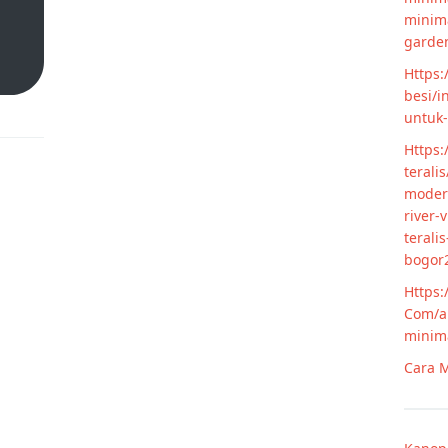
minim
garde
Https:
besi/i
untuk
Https:
terali
modern
river-
terali
bogor
Https:
Com/ar
minim
Cara M