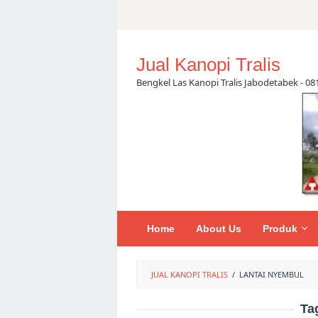
Skip
to
content
Jual Kanopi Tralis
Bengkel Las Kanopi Tralis Jabodetabek - 0
Home
About Us
Produk
JUAL KANOPI TRALIS
/
LANTAI NYEMBUL
Ta