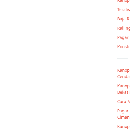
Kanop
Teralis
Baja 
Railin
Pagar
Konstr
Kanopi
Cenda
Kanopi
Bekasi
Cara 
Pagar
Ciman
Kanopi