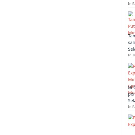
In R
Tan
sal
Sel
In T
Di 
per
Sel
In 