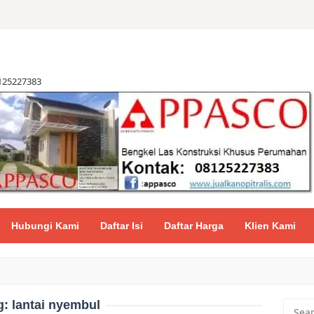
8125227383
Hubungi Kami
Daftar Isi
Daftar Harga
Klien Kami
g:
lantai nyembul
Searc