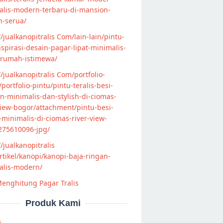
alis-modern-terbaru-di-mansion-
n-serua/
//jualkanopitralis Com/lain-lain/pintu-
nspirasi-desain-pagar-lipat-minimalis-
-rumah-istimewa/
//jualkanopitralis Com/portfolio-
s/portfolio-pintu/pintu-teralis-besi-
-minimalis-dan-stylish-di-ciomas-
view-bogor/attachment/pintu-besi-
s-minimalis-di-ciomas-river-view-
275610096-jpg/
//jualkanopitralis
tikel/kanopi/kanopi-baja-ringan-
alis-modern/
enghitung Pagar Tralis
Produk Kami