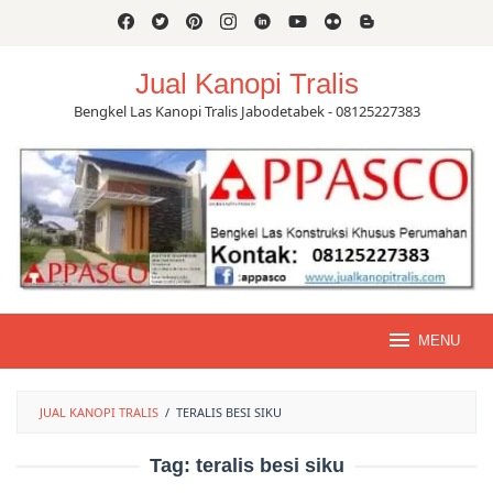
Skip
to
content
Jual Kanopi Tralis
Bengkel Las Kanopi Tralis Jabodetabek - 08125227383
MENU
JUAL KANOPI TRALIS
/
TERALIS BESI SIKU
Tag:
teralis besi siku