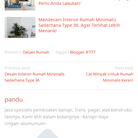
Perlu Anda Lakukan!
Mendesain Interior Rumah Minimalis
Sederhana Type 36, Agar Terlihat Lebih
Menarik!
Posted in
Desain Rumah
Tagged
Blogger
,
IFTTT
Post
Previous post
Next post
Desain Interior Rumah Minimalis
Cat Minyak Untuk Rumah
navigation
Sederhana Type 36
Minimalis Keren!
pandu
Jasa spesialis pembuatan kanopi, tralis, pagar, alat konstruksi
lainnya. Kami ahli dalam bidangnya.~kanopi~baja
ringan~alumunium~