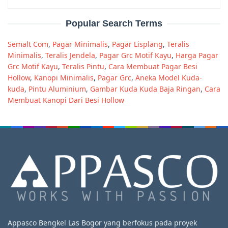
Popular Search Terms
Semalt Com
,
Pagar Minimalis
,
Pagar Lisplang
,
Teralis
Minimalis
,
Teralis Jendela
,
Pagar Grc Motif Kayu
,
Harga Pagar
Grc Motif Kayu
,
Teralis Pintu
,
Cara Membuat Pagar Besi
Hollow
,
Kanopi Minimalis
,
Pagar Grc
,
Aneka Model Kuda-
kuda
,
Pintu Aluminium
,
Gambar Kuda Kuda Baja Ringan
,
Cara
Membuat Kanopi Dari Besi Hollow
Appasco Bengkel Las Bogor yang berfokus pada proyek