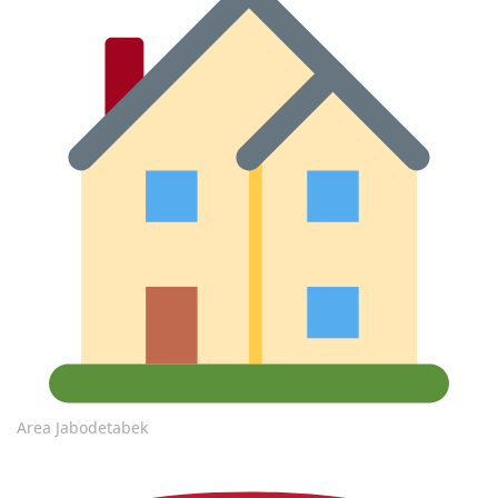
Area Jabodetabek