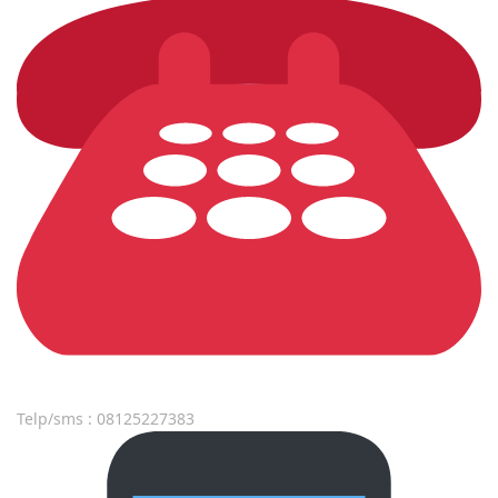
Telp/sms : 08125227383