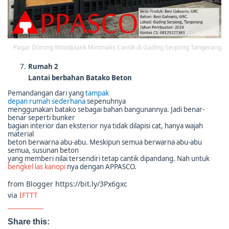
Pagar Dorong Woodplank Minimalis Cantik di Gading Serpong Tangerang
Rumah 2
Lantai berbahan Batako Beton
Pemandangan dari yang
tampak
depan rumah sederhana
sepenuhnya
menggunakan batako sebagai bahan bangunannya. Jadi benar-
benar seperti bunker
bagian interior dan eksterior nya tidak dilapisi cat, hanya wajah
material
beton berwarna abu-abu. Meskipun semua berwarna abu-abu
semua, susunan beton
yang memberi nilai tersendiri tetap cantik dipandang. Nah untuk
bengkel las kanopi
nya dengan APPASCO.
from Blogger https://bit.ly/3Px6gxc
via
IFTTT
Share this: