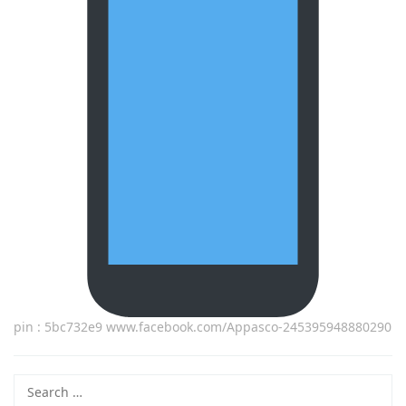
pin : 5bc732e9 www.facebook.com/Appasco-245395948880290
Search
for: