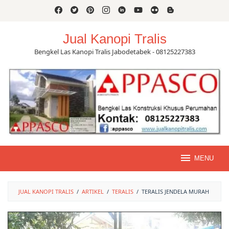
Skip
to
content
Jual Kanopi Tralis
Bengkel Las Kanopi Tralis Jabodetabek - 08125227383
MENU
JUAL KANOPI TRALIS
/
ARTIKEL
/
TERALIS
/
TERALIS JENDELA MURAH