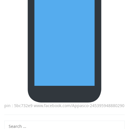
pin : 5bc732e9 www.facebook.com/Appasco-245395948880290
Search