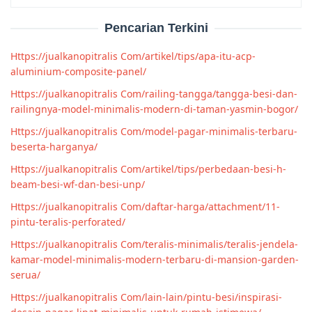
for:
Pencarian Terkini
Https://jualkanopitralis Com/artikel/tips/apa-itu-acp-
aluminium-composite-panel/
Https://jualkanopitralis Com/railing-tangga/tangga-besi-dan-
railingnya-model-minimalis-modern-di-taman-yasmin-bogor/
Https://jualkanopitralis Com/model-pagar-minimalis-terbaru-
beserta-harganya/
Https://jualkanopitralis Com/artikel/tips/perbedaan-besi-h-
beam-besi-wf-dan-besi-unp/
Https://jualkanopitralis Com/daftar-harga/attachment/11-
pintu-teralis-perforated/
Https://jualkanopitralis Com/teralis-minimalis/teralis-jendela-
kamar-model-minimalis-modern-terbaru-di-mansion-garden-
serua/
Https://jualkanopitralis Com/lain-lain/pintu-besi/inspirasi-