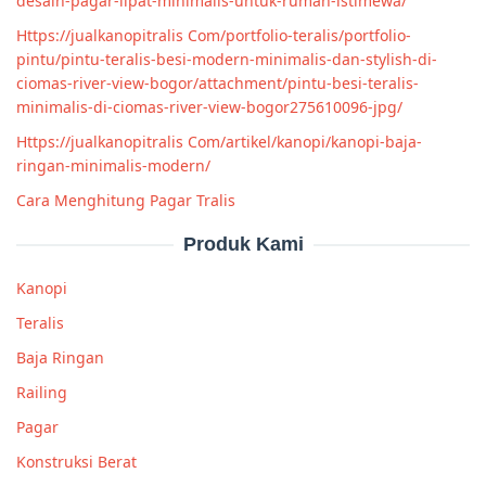
desain-pagar-lipat-minimalis-untuk-rumah-istimewa/
Https://jualkanopitralis Com/portfolio-teralis/portfolio-
pintu/pintu-teralis-besi-modern-minimalis-dan-stylish-di-
ciomas-river-view-bogor/attachment/pintu-besi-teralis-
minimalis-di-ciomas-river-view-bogor275610096-jpg/
Https://jualkanopitralis Com/artikel/kanopi/kanopi-baja-
ringan-minimalis-modern/
Cara Menghitung Pagar Tralis
Produk Kami
Kanopi
Teralis
Baja Ringan
Railing
Pagar
Konstruksi Berat