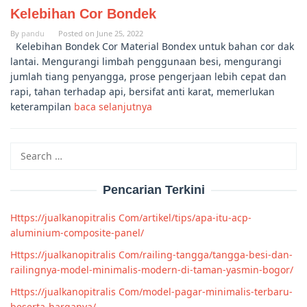
Kelebihan Cor Bondek
By
pandu
Posted on
June 25, 2022
Kelebihan Bondek Cor Material Bondex untuk bahan cor dak
lantai. Mengurangi limbah penggunaan besi, mengurangi
jumlah tiang penyangga, prose pengerjaan lebih cepat dan
rapi, tahan terhadap api, bersifat anti karat, memerlukan
keterampilan
baca selanjutnya
Search
for:
Pencarian Terkini
Https://jualkanopitralis Com/artikel/tips/apa-itu-acp-
aluminium-composite-panel/
Https://jualkanopitralis Com/railing-tangga/tangga-besi-dan-
railingnya-model-minimalis-modern-di-taman-yasmin-bogor/
Https://jualkanopitralis Com/model-pagar-minimalis-terbaru-
beserta-harganya/