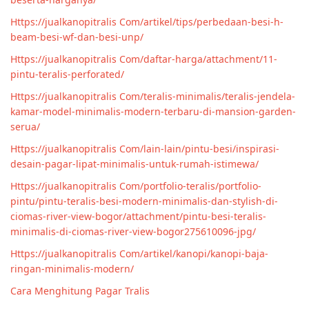
Https://jualkanopitralis Com/artikel/tips/perbedaan-besi-h-
beam-besi-wf-dan-besi-unp/
Https://jualkanopitralis Com/daftar-harga/attachment/11-
pintu-teralis-perforated/
Https://jualkanopitralis Com/teralis-minimalis/teralis-jendela-
kamar-model-minimalis-modern-terbaru-di-mansion-garden-
serua/
Https://jualkanopitralis Com/lain-lain/pintu-besi/inspirasi-
desain-pagar-lipat-minimalis-untuk-rumah-istimewa/
Https://jualkanopitralis Com/portfolio-teralis/portfolio-
pintu/pintu-teralis-besi-modern-minimalis-dan-stylish-di-
ciomas-river-view-bogor/attachment/pintu-besi-teralis-
minimalis-di-ciomas-river-view-bogor275610096-jpg/
Https://jualkanopitralis Com/artikel/kanopi/kanopi-baja-
ringan-minimalis-modern/
Cara Menghitung Pagar Tralis