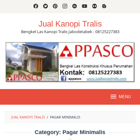
Skip
to
content
Jual Kanopi Tralis
Bengkel Las Kanopi Tralis Jabodetabek - 08125227383
MENU
JUAL KANOPI TRALIS
/
PAGAR MINIMALIS
Category:
Pagar Minimalis