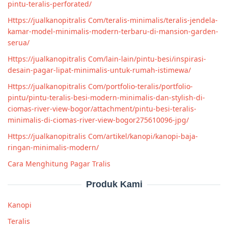
pintu-teralis-perforated/
Https://jualkanopitralis Com/teralis-minimalis/teralis-jendela-
kamar-model-minimalis-modern-terbaru-di-mansion-garden-
serua/
Https://jualkanopitralis Com/lain-lain/pintu-besi/inspirasi-
desain-pagar-lipat-minimalis-untuk-rumah-istimewa/
Https://jualkanopitralis Com/portfolio-teralis/portfolio-
pintu/pintu-teralis-besi-modern-minimalis-dan-stylish-di-
ciomas-river-view-bogor/attachment/pintu-besi-teralis-
minimalis-di-ciomas-river-view-bogor275610096-jpg/
Https://jualkanopitralis Com/artikel/kanopi/kanopi-baja-
ringan-minimalis-modern/
Cara Menghitung Pagar Tralis
Produk Kami
Kanopi
Teralis