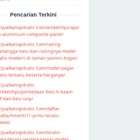
Pencarian Terkini
//jualkanopitralis Com/artikel/tips/apa-
p-aluminium-composite-panel/
//jualkanopitralis Com/railing-
/tangga-besi-dan-railingnya-model-
alis-modern-di-taman-yasmin-bogor/
//jualkanopitralis Com/model-pagar-
lis-terbaru-beserta-harganya/
//jualkanopitralis
tikel/tips/perbedaan-besi-h-beam-
f-dan-besi-unp/
//jualkanopitralis Com/daftar-
attachment/11-pintu-teralis-
ated/
//jualkanopitralis Com/teralis-
lis/teralis-jendela-kamar-model-