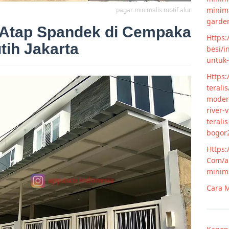
minim
pagar minimalis motif alur
garde
 Atap Spandek di Cempaka
Https:
tih Jakarta
besi/i
untuk
Https:
terali
modern
river-
terali
bogor
Https:
Com/ar
minim
Cara M