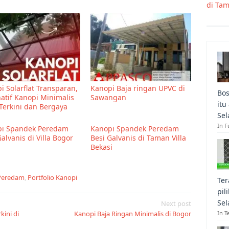
di Ta
i Solarflat Transparan,
Kanopi Baja ringan UPVC di
Bos
natif Kanopi Minimalis
Sawangan
itu
Terkini dan Bergaya
Sel
In F
i Spandek Peredam
Kanopi Spandek Peredam
alvanis di Villa Bogor
Besi Galvanis di Taman Villa
h
Bekasi
 Peredam
,
Portfolio Kanopi
Ter
pil
Sel
Next post
kini di
Kanopi Baja Ringan Minimalis di Bogor
In T