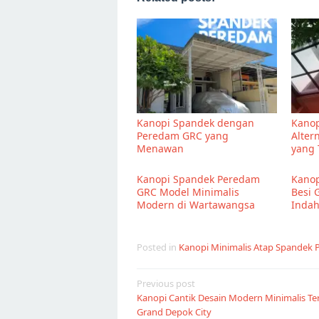
Kanopi Spandek dengan
Kanop
Peredam GRC yang
Alter
Menawan
yang 
Kanopi Spandek Peredam
Kanop
GRC Model Minimalis
Besi G
Modern di Wartawangsa
Inda
Posted in
Kanopi Minimalis Atap Spandek
Post
Previous post
Kanopi Cantik Desain Modern Minimalis Ter
navigation
Grand Depok City