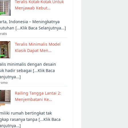
Teralis Kotak-Kotak Untuk
Menjawab Kebut…
arta, Indonesia – Meningkatnya
utuhan [...Klik Baca Selanjutnya...]
eralis
Teralis Minimalis Model
Klasik Dapat Men…
alis minimalis dengan desain
sik hadir sebagai [...Klik Baca
anjutnya...]
Promo
Railing Tangga Lantai 2:
Menjembatani Ke…
iliki rumah bertingkat tak
gkap rasanya tanpa [...Klik Baca
anjutnya...]