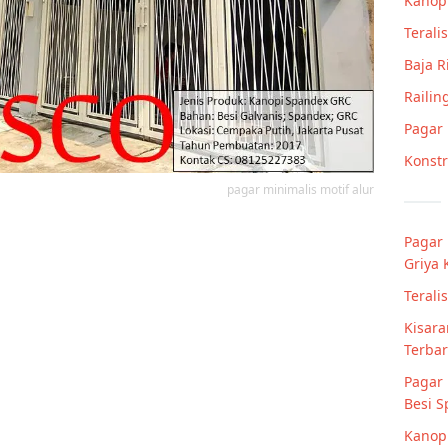
Kanop
Teralis
Baja 
Railin
Pagar
Konstr
pagar minimalis motif alur
Pagar 
Griya
Terali
Kisara
Terba
Pagar 
Besi 
Kanopi