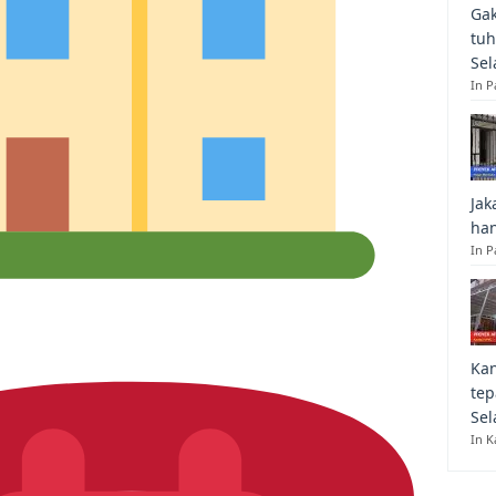
Gak
tuh
Sel
In 
Jak
han
In P
Kan
tep
Sel
In K