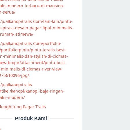
alis-modern-terbaru-di-mansion-
n-serua/
//jualkanopitralis Com/lain-lain/pintu-
nspirasi-desain-pagar-lipat-minimalis-
-rumah-istimewa/
//jualkanopitralis Com/portfolio-
s/portfolio-pintu/pintu-teralis-besi-
-minimalis-dan-stylish-di-ciomas-
view-bogor/attachment/pintu-besi-
s-minimalis-di-ciomas-river-view-
275610096-jpg/
//jualkanopitralis
tikel/kanopi/kanopi-baja-ringan-
alis-modern/
enghitung Pagar Tralis
Produk Kami