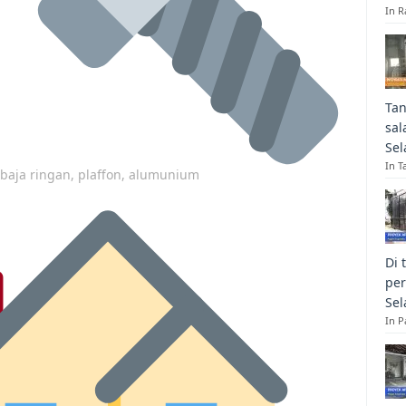
In R
Tan
sal
Sel
In T
p baja ringan, plaffon, alumunium
Di 
per
Sel
In 