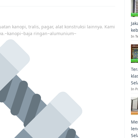
Jak
atan kanopi, tralis, pagar, alat konstruksi lainnya. Kami
keb
ya.~kanopi~baja ringan~alumunium~
In T
Ter
kla
Sel
In 
Mem
len
Sel