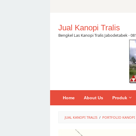
Skip
to
content
Jual Kanopi Tralis
Bengkel Las Kanopi Tralis Jabodetabek - 0
Home
About Us
Produk
JUAL KANOPI TRALIS
/
PORTFOLIO KANOPI