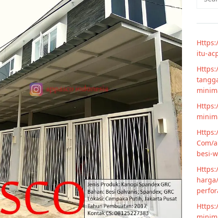
for:
Https:
itu-ac
Https:
tangga
minim
Https:
minima
Https:
Com/ar
besi-w
Https:
harga/
perfor
Https:
minima