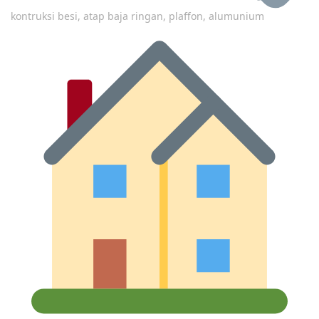
kontruksi besi, atap baja ringan, plaffon, alumunium