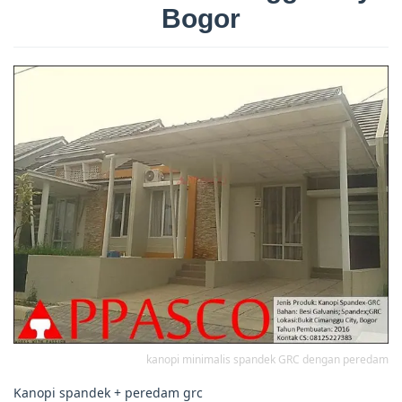
Bogor
kanopi minimalis spandek GRC dengan peredam
Kanopi spandek + peredam grc