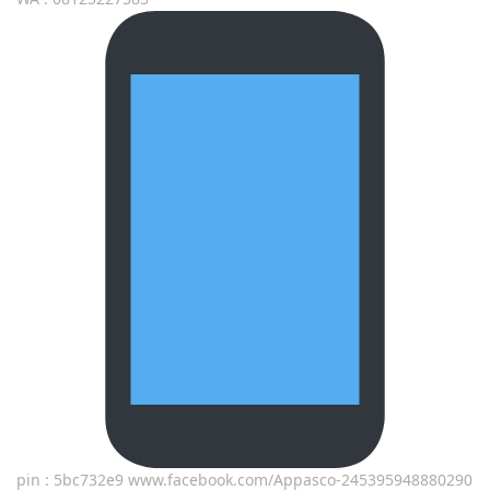
pin : 5bc732e9 www.facebook.com/Appasco-245395948880290