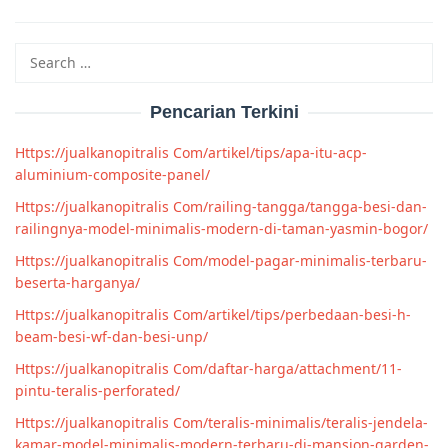
Search
for:
Pencarian Terkini
Https://jualkanopitralis Com/artikel/tips/apa-itu-acp-
aluminium-composite-panel/
Https://jualkanopitralis Com/railing-tangga/tangga-besi-dan-
railingnya-model-minimalis-modern-di-taman-yasmin-bogor/
Https://jualkanopitralis Com/model-pagar-minimalis-terbaru-
beserta-harganya/
Https://jualkanopitralis Com/artikel/tips/perbedaan-besi-h-
beam-besi-wf-dan-besi-unp/
Https://jualkanopitralis Com/daftar-harga/attachment/11-
pintu-teralis-perforated/
Https://jualkanopitralis Com/teralis-minimalis/teralis-jendela-
kamar-model-minimalis-modern-terbaru-di-mansion-garden-