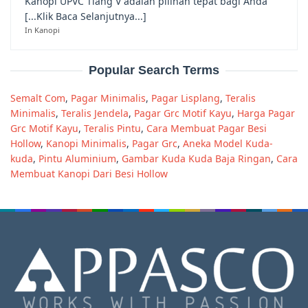
Kanopi UPVC Tiang V adalah pilihan tepat bagi Anda
[...Klik Baca Selanjutnya...]
In Kanopi
Popular Search Terms
Semalt Com
,
Pagar Minimalis
,
Pagar Lisplang
,
Teralis
Minimalis
,
Teralis Jendela
,
Pagar Grc Motif Kayu
,
Harga Pagar
Grc Motif Kayu
,
Teralis Pintu
,
Cara Membuat Pagar Besi
Hollow
,
Kanopi Minimalis
,
Pagar Grc
,
Aneka Model Kuda-
kuda
,
Pintu Aluminium
,
Gambar Kuda Kuda Baja Ringan
,
Cara
Membuat Kanopi Dari Besi Hollow