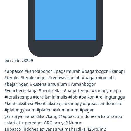
pin : 5bc732e9
#appasco #kanopibogor #pagarmurah #pagarbogor #kanopi
#teralis #teralisbogor #renovasirumah #pagarminimalis
#bajaringan #kusenalumunium #rumahbogor
#voucherbelanja #bengkellas #pagartempa #kanopytempa
#teralistempa #teralisminimalis #ipb #balkon #rellingtangga
#kontruksibesi #kontruksibaja #kanopy #appascoindonesia
#plafongypsum #plafon #alumunium #pagar
yansurya.mahardika.7kang @appasco_indonesia kalo kanopi
solarflat + peredam GRC brp ya? Nuhun
appasco_indonesia@yansurya.mahardika 425rb/m2