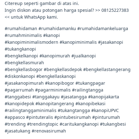
Citereup seperti gambar di atas ini.
Ingin diskon atau potongan harga spesial? >> 08125227383
<< untuk WhatsApp kami.
#rumahidaman #rumahidamanku #rumahidamankeluarga
#rumahminimalis #kanopi
#kanopiminimalismodern #kanopiminimalis #jasakanopi
#tukangkanopi
#bengkelkanopi #kanopimurah #jualkanopi
#bengkellasmurah
#bengkellasbogor #bengkellasdepok #bengkellastangerang
#diskonkanopi #bengkellaskanopi
#jasakanopimurah #kanopibogor #tukangpagar
#pagarrumah #pagarminimalis #railingtangga
#tanggabesi #tanggakayu #jasatangga #kanopijakarta
#kanopidepok #kanopitangerang #kanopibekasi
#railingtanggaminimalis #tukangtangga #kanopiUPVC
#appasco #pintuteralis #pintubesirumah #pinturumah
#trending #trendingtopic #caritukangkanopi #tukangbesi
#jasatukang #renovasirumah