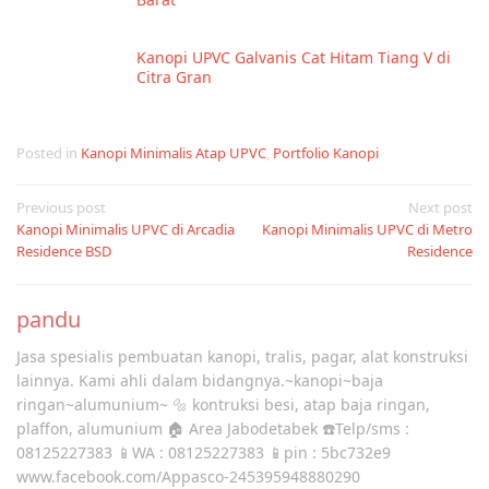
Kanopi UPVC Galvanis Cat Hitam Tiang V di
Citra Gran
Posted in
Kanopi Minimalis Atap UPVC
,
Portfolio Kanopi
Post
Previous post
Next post
Kanopi Minimalis UPVC di Arcadia
Kanopi Minimalis UPVC di Metro
navigation
Residence BSD
Residence
pandu
Jasa spesialis pembuatan kanopi, tralis, pagar, alat konstruksi
lainnya. Kami ahli dalam bidangnya.~kanopi~baja
ringan~alumunium~ 🔩 kontruksi besi, atap baja ringan,
plaffon, alumunium 🏠 Area Jabodetabek ☎️Telp/sms :
08125227383 📱WA : 08125227383 📱pin : 5bc732e9
www.facebook.com/Appasco-245395948880290