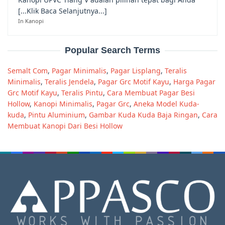
[...Klik Baca Selanjutnya...]
In Kanopi
Popular Search Terms
Semalt Com
,
Pagar Minimalis
,
Pagar Lisplang
,
Teralis
Minimalis
,
Teralis Jendela
,
Pagar Grc Motif Kayu
,
Harga Pagar
Grc Motif Kayu
,
Teralis Pintu
,
Cara Membuat Pagar Besi
Hollow
,
Kanopi Minimalis
,
Pagar Grc
,
Aneka Model Kuda-
kuda
,
Pintu Aluminium
,
Gambar Kuda Kuda Baja Ringan
,
Cara
Membuat Kanopi Dari Besi Hollow