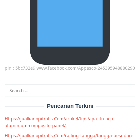
pin : 5bc732e9 www.facebook.com/Appasco-245395948880290
Search
for:
Pencarian Terkini
Https://jualkanopitralis Com/artikel/tips/apa-itu-acp-
aluminium-composite-panel/
Https://jualkanopitralis Com/railing-tangga/tangga-besi-dan-