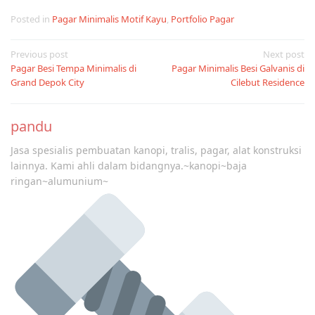
Posted in
Pagar Minimalis Motif Kayu
,
Portfolio Pagar
Post
Previous post
Next post
Pagar Besi Tempa Minimalis di
Pagar Minimalis Besi Galvanis di
navigation
Grand Depok City
Cilebut Residence
pandu
Jasa spesialis pembuatan kanopi, tralis, pagar, alat konstruksi
lainnya. Kami ahli dalam bidangnya.~kanopi~baja
ringan~alumunium~