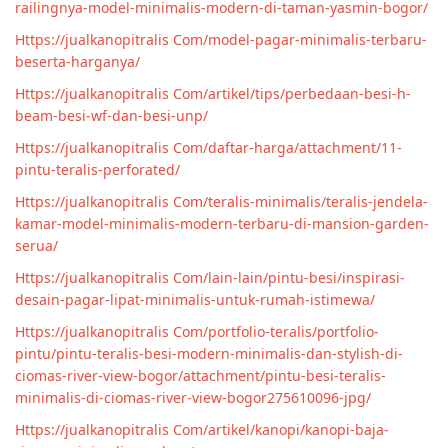
railingnya-model-minimalis-modern-di-taman-yasmin-bogor/
Https://jualkanopitralis Com/model-pagar-minimalis-terbaru-
beserta-harganya/
Https://jualkanopitralis Com/artikel/tips/perbedaan-besi-h-
beam-besi-wf-dan-besi-unp/
Https://jualkanopitralis Com/daftar-harga/attachment/11-
pintu-teralis-perforated/
Https://jualkanopitralis Com/teralis-minimalis/teralis-jendela-
kamar-model-minimalis-modern-terbaru-di-mansion-garden-
serua/
Https://jualkanopitralis Com/lain-lain/pintu-besi/inspirasi-
desain-pagar-lipat-minimalis-untuk-rumah-istimewa/
Https://jualkanopitralis Com/portfolio-teralis/portfolio-
pintu/pintu-teralis-besi-modern-minimalis-dan-stylish-di-
ciomas-river-view-bogor/attachment/pintu-besi-teralis-
minimalis-di-ciomas-river-view-bogor275610096-jpg/
Https://jualkanopitralis Com/artikel/kanopi/kanopi-baja-