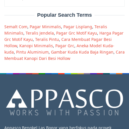
Popular Search Terms
Semalt Com
,
Pagar Minimalis
,
Pagar Lisplang
,
Teralis
Minimalis
,
Teralis Jendela
,
Pagar Grc Motif Kayu
,
Harga Pagar
Grc Motif Kayu
,
Teralis Pintu
,
Cara Membuat Pagar Besi
Hollow
,
Kanopi Minimalis
,
Pagar Grc
,
Aneka Model Kuda-
kuda
,
Pintu Aluminium
,
Gambar Kuda Kuda Baja Ringan
,
Cara
Membuat Kanopi Dari Besi Hollow
Appasco Bengkel Las Bogor yang berfokus pada proyek