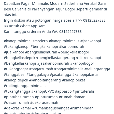
Dapatkan Pagar Minimalis Modern Sederhana Vertikal Garis
Besi Galvanis di Parahyangan Tajur Bogor seperti gambar di
atas ini.
Ingin diskon atau potongan harga spesial? >> 08125227383
<< untuk WhatsApp kami.
Kami tunggu orderan Anda WA: 08125227383
#kanopiminimalismodern #kanopiminimalis #jasakanopi
#tukangkanopi #bengkelkanopi #kanopimurah
#jualkanopi #bengkellasmurah #bengkellasbogor
#bengkellasdepok #bengkellastangerang #diskonkanopi
#bengkellaskanopi #jasakanopimurah #kanopibogor
#tukangpagar #pagarrumah #pagarminimalis #railingtangga
#tanggabesi #tanggakayu #jasatangga #kanopijakarta
#kanopidepok #kanopitangerang #kanopibekasi
#railingtanggaminimalis
#tukangtangga #kanopiUPVC #appasco #pintuteralis
#pintubesirumah #pinturumah #rumahidaman
#desainrumah #dekorasirumah
#dekorasikamar #rumahbagusbanget #rumahindah
#desaininterior #desainarsitektur