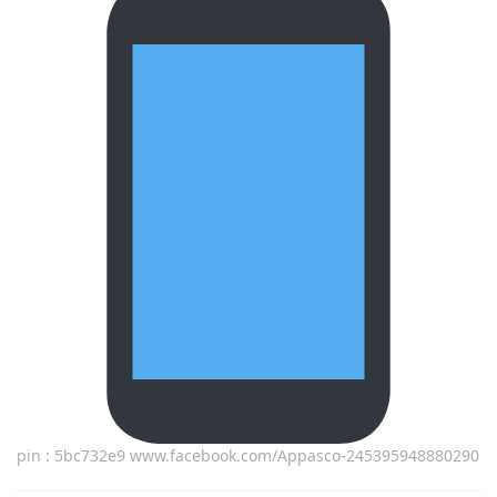
pin : 5bc732e9 www.facebook.com/Appasco-245395948880290