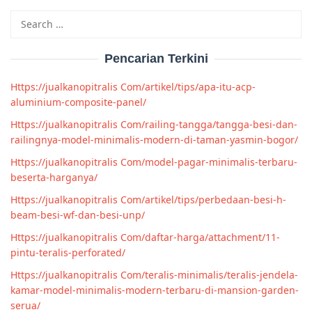
Search
for:
Pencarian Terkini
Https://jualkanopitralis Com/artikel/tips/apa-itu-acp-
aluminium-composite-panel/
Https://jualkanopitralis Com/railing-tangga/tangga-besi-dan-
railingnya-model-minimalis-modern-di-taman-yasmin-bogor/
Https://jualkanopitralis Com/model-pagar-minimalis-terbaru-
beserta-harganya/
Https://jualkanopitralis Com/artikel/tips/perbedaan-besi-h-
beam-besi-wf-dan-besi-unp/
Https://jualkanopitralis Com/daftar-harga/attachment/11-
pintu-teralis-perforated/
Https://jualkanopitralis Com/teralis-minimalis/teralis-jendela-
kamar-model-minimalis-modern-terbaru-di-mansion-garden-
serua/