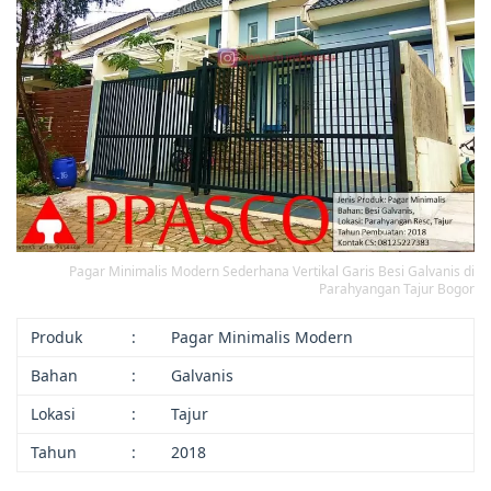
Pagar Minimalis Modern Sederhana Vertikal Garis Besi Galvanis di
Parahyangan Tajur Bogor
Produk
:
Pagar Minimalis Modern
Bahan
:
Galvanis
Lokasi
:
Tajur
Tahun
:
2018