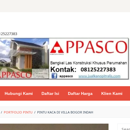
8125227383
Hubungi Kami
Daftar Isi
Daftar Harga
Klien Kami
/
PORTFOLIO PINTU
/
PINTU KACA DI VILLA BOGOR INDAH
Searc