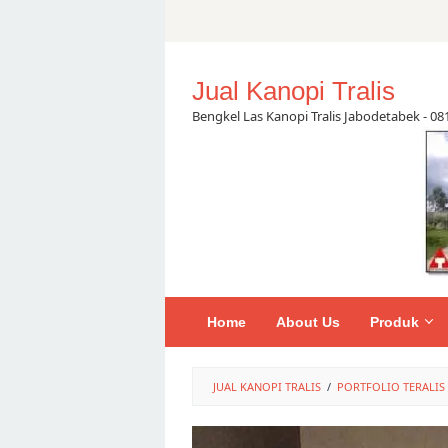
Skip
to
content
Jual Kanopi Tralis
Bengkel Las Kanopi Tralis Jabodetabek - 0
Home
About Us
Produk
JUAL KANOPI TRALIS
/
PORTFOLIO TERALIS