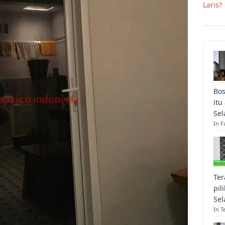
Laris?
Bos
itu
Sel
In F
Ter
pil
Sel
In T