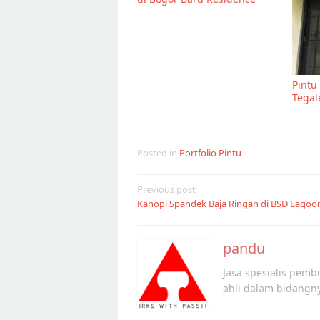
Pintu
Tegal
Posted in
Portfolio Pintu
Post
Previous post
Kanopi Spandek Baja Ringan di BSD Lagoo
navigation
pandu
Jasa spesialis pembu
ahli dalam bidangn