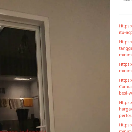
for:
Https:
itu-ac
Https:
tangga
minim
Https:
minima
Https:
Com/ar
besi-w
Https:
harga/
perfor
Https:
minima