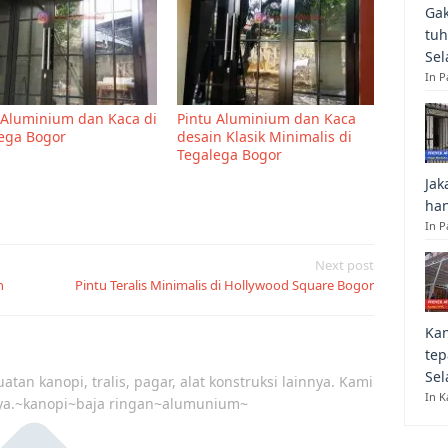
Gak
tuh
Sel
In 
 Aluminium dan Kaca di
Pintu Aluminium dan Kaca
ega Bogor
desain Klasik Minimalis di
Tegalega Bogor
Jak
han
In P
Next post
n
Pintu Teralis Minimalis di Hollywood Square Bogor
Kan
tep
Sel
atan kanopi, tralis, pagar, alat konstruksi lainnya. Kami
In K
ya.~kanopi~baja ringan~alumunium~