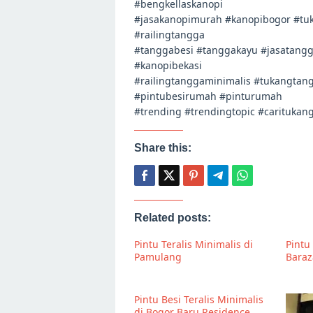
#bengkellaskanopi
#jasakanopimurah #kanopibogor #tu
#railingtangga
#tanggabesi #tanggakayu #jasatangg
#kanopibekasi
#railingtanggaminimalis #tukangtan
#pintubesirumah #pinturumah
#trending #trendingtopic #carituka
Share this:
Related posts:
Pintu Teralis Minimalis di
Pintu 
Pamulang
Baraz
Pintu Besi Teralis Minimalis
di Bogor Baru Residence