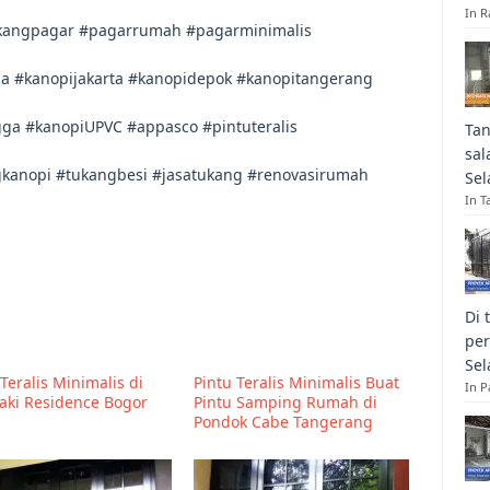
In R
kangpagar #pagarrumah #pagarminimalis
a #kanopijakarta #kanopidepok #kanopitangerang
gga #kanopiUPVC #appasco #pintuteralis
Tan
sal
ngkanopi #tukangbesi #jasatukang #renovasirumah
Sel
In T
Di 
per
Sel
Teralis Minimalis di
Pintu Teralis Minimalis Buat
In 
aki Residence Bogor
Pintu Samping Rumah di
Pondok Cabe Tangerang