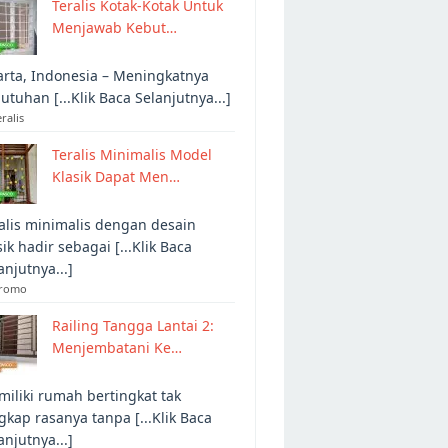
Teralis Kotak-Kotak Untuk
Menjawab Kebut…
arta, Indonesia – Meningkatnya
utuhan [...Klik Baca Selanjutnya...]
eralis
Teralis Minimalis Model
Klasik Dapat Men…
alis minimalis dengan desain
sik hadir sebagai [...Klik Baca
anjutnya...]
Promo
Railing Tangga Lantai 2:
Menjembatani Ke…
iliki rumah bertingkat tak
gkap rasanya tanpa [...Klik Baca
anjutnya...]