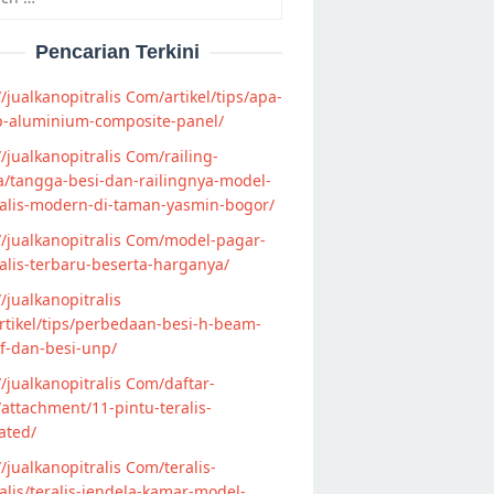
Pencarian Terkini
//jualkanopitralis Com/artikel/tips/apa-
p-aluminium-composite-panel/
//jualkanopitralis Com/railing-
/tangga-besi-dan-railingnya-model-
alis-modern-di-taman-yasmin-bogor/
//jualkanopitralis Com/model-pagar-
lis-terbaru-beserta-harganya/
//jualkanopitralis
tikel/tips/perbedaan-besi-h-beam-
f-dan-besi-unp/
//jualkanopitralis Com/daftar-
attachment/11-pintu-teralis-
ated/
//jualkanopitralis Com/teralis-
lis/teralis-jendela-kamar-model-