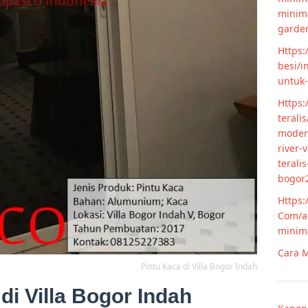
minim
garde
Https:
besi/i
untuk
Https:
terali
modern
river-
terali
bogor
Https:
Com/ar
minim
Cara M
Pintu Kaca di Villa Bogor Indah
di Villa Bogor Indah