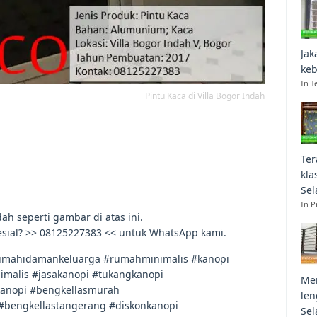
Jak
keb
In T
Pintu Kaca di Villa Bogor Indah
Ter
kla
Sel
In 
ah seperti gambar di atas ini.
esial? >> 08125227383 << untuk WhatsApp kami.
mahidamankeluarga #rumahminimalis #kanopi
malis #jasakanopi #tukangkanopi
Mem
kanopi #bengkellasmurah
len
#bengkellastangerang #diskonkanopi
Sel