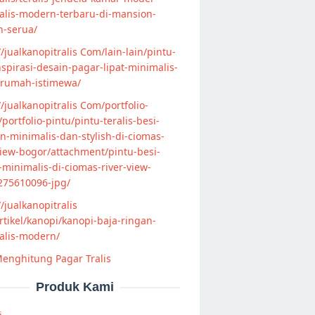
alis-modern-terbaru-di-mansion-
n-serua/
//jualkanopitralis Com/lain-lain/pintu-
nspirasi-desain-pagar-lipat-minimalis-
-rumah-istimewa/
//jualkanopitralis Com/portfolio-
s/portfolio-pintu/pintu-teralis-besi-
-minimalis-dan-stylish-di-ciomas-
view-bogor/attachment/pintu-besi-
s-minimalis-di-ciomas-river-view-
275610096-jpg/
//jualkanopitralis
tikel/kanopi/kanopi-baja-ringan-
alis-modern/
enghitung Pagar Tralis
Produk Kami