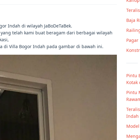
Kanop
Teralis
Baja 
ogor Indah di wilayah JaBoDeTaBek.
Railin
h yang telah kami buat beragam dari berbagai wilayah
asi,
Pagar
a di Villa Bogor Indah pada gambar di bawah ini.
Konstr
Pintu 
Kotak
Pintu 
Rawa
Terali
Indah
Model 
Mengap