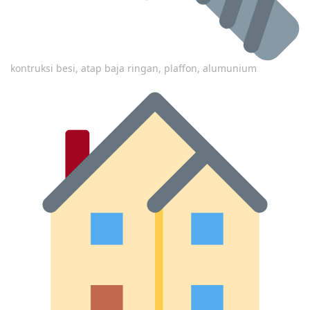
kontruksi besi, atap baja ringan, plaffon, alumunium