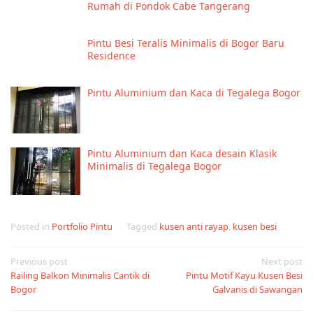
Rumah di Pondok Cabe Tangerang
Pintu Besi Teralis Minimalis di Bogor Baru
Residence
Pintu Aluminium dan Kaca di Tegalega Bogor
Pintu Aluminium dan Kaca desain Klasik
Minimalis di Tegalega Bogor
Posted in
Portfolio Pintu
Tagged
kusen anti rayap
,
kusen besi
Post
Previous post
Next post
Railing Balkon Minimalis Cantik di
Pintu Motif Kayu Kusen Besi
navigation
Bogor
Galvanis di Sawangan