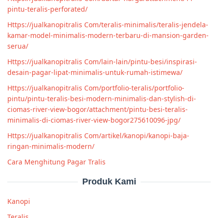
pintu-teralis-perforated/
Https://jualkanopitralis Com/teralis-minimalis/teralis-jendela-
kamar-model-minimalis-modern-terbaru-di-mansion-garden-
serua/
Https://jualkanopitralis Com/lain-lain/pintu-besi/inspirasi-
desain-pagar-lipat-minimalis-untuk-rumah-istimewa/
Https://jualkanopitralis Com/portfolio-teralis/portfolio-
pintu/pintu-teralis-besi-modern-minimalis-dan-stylish-di-
ciomas-river-view-bogor/attachment/pintu-besi-teralis-
minimalis-di-ciomas-river-view-bogor275610096-jpg/
Https://jualkanopitralis Com/artikel/kanopi/kanopi-baja-
ringan-minimalis-modern/
Cara Menghitung Pagar Tralis
Produk Kami
Kanopi
Teralis