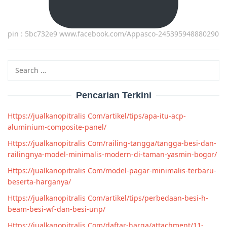
pin : 5bc732e9 www.facebook.com/Appasco-245395948880290
Search
for:
Pencarian Terkini
Https://jualkanopitralis Com/artikel/tips/apa-itu-acp-
aluminium-composite-panel/
Https://jualkanopitralis Com/railing-tangga/tangga-besi-dan-
railingnya-model-minimalis-modern-di-taman-yasmin-bogor/
Https://jualkanopitralis Com/model-pagar-minimalis-terbaru-
beserta-harganya/
Https://jualkanopitralis Com/artikel/tips/perbedaan-besi-h-
beam-besi-wf-dan-besi-unp/
Https://jualkanopitralis Com/daftar-harga/attachment/11-