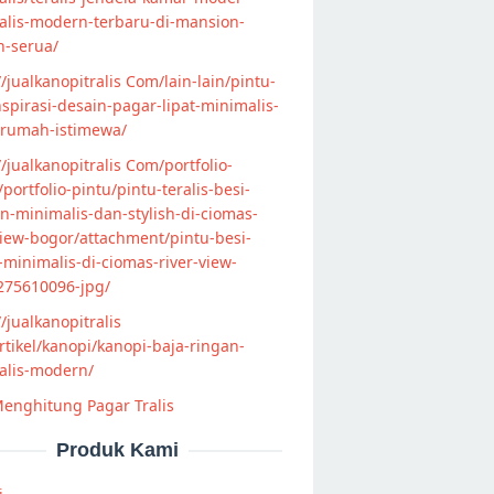
alis-modern-terbaru-di-mansion-
n-serua/
//jualkanopitralis Com/lain-lain/pintu-
nspirasi-desain-pagar-lipat-minimalis-
-rumah-istimewa/
//jualkanopitralis Com/portfolio-
s/portfolio-pintu/pintu-teralis-besi-
-minimalis-dan-stylish-di-ciomas-
view-bogor/attachment/pintu-besi-
s-minimalis-di-ciomas-river-view-
275610096-jpg/
//jualkanopitralis
tikel/kanopi/kanopi-baja-ringan-
alis-modern/
enghitung Pagar Tralis
Produk Kami