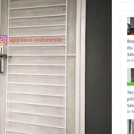
Bos
itu
Sel
In F
Ter
pil
Sel
In T