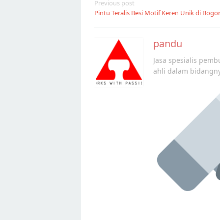
Post
Previous post
Pintu Teralis Besi Motif Keren Unik di Bogo
navigation
pandu
Jasa spesialis pembu
ahli dalam bidangn