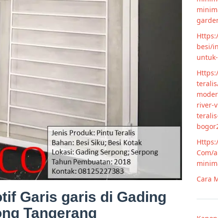
minim
garde
Https:
besi/i
untuk
Https:
terali
modern
river-
terali
bogor
Https:
Com/ar
minim
Cara M
tif Garis garis di Gading
ong Tangerang