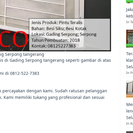
Jak
keb
In T
Ter
ding Serpong tangerang
aris di Gading Serpong tangerang seperti gambar di atas
kla
Sel
mi di 0812-522-7383
In 
uk percayakan dengan kami. Sudah ratusan pelanggan
k. Kami memiliki tukang yang profesional dan sesuai
Mem
len
Sel
In R