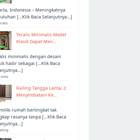
arta, Indonesia – Meningkatnya
utuhan [...Klik Baca Selanjutnya...]
eralis
Teralis Minimalis Model
Klasik Dapat Men…
alis minimalis dengan desain
sik hadir sebagai [...Klik Baca
anjutnya...]
Promo
Railing Tangga Lantai 2:
Menjembatani Ke…
iliki rumah bertingkat tak
gkap rasanya tanpa [...Klik Baca
anjutnya...]
ailing