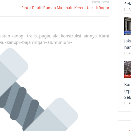
Next post
Sel
r
Pintu Teralis Rumah Minimalis Keren Unik di Bogor
In 
atan kanopi, tralis, pagar, alat konstruksi lainnya. Kami
Jak
ya.~kanopi~baja ringan~alumunium~
han
In P
Kan
tep
Sel
In K