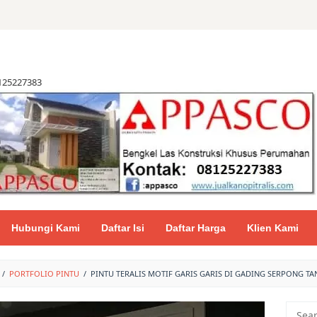
8125227383
Hubungi Kami
Daftar Isi
Daftar Harga
Klien Kami
/
PORTFOLIO PINTU
/
PINTU TERALIS MOTIF GARIS GARIS DI GADING SERPONG T
Searc