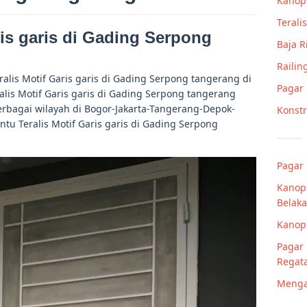
Kanop
Teralis
ris garis di Gading Serpong
Baja 
Railin
alis Motif Garis garis di Gading Serpong tangerang di
Pagar
alis Motif Garis garis di Gading Serpong tangerang
erbagai wilayah di Bogor-Jakarta-Tangerang-Depok-
Konstr
ntu Teralis Motif Garis garis di Gading Serpong
.
Pagar 
Kanop
Belaka
Kanopi
Pagar 
Regata
Menga