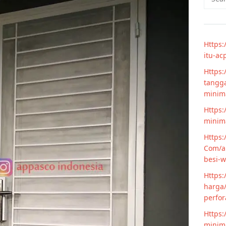
for:
Https:
itu-ac
Https:
tangga
minim
Https:
minima
Https:
Com/ar
besi-w
Https:
harga/
perfor
Https:
minima