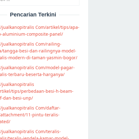
Pencarian Terkini
//jualkanopitralis Com/artikel/tips/apa-
p-aluminium-composite-panel/
//jualkanopitralis Com/railing-
/tangga-besi-dan-railingnya-model-
alis-modern-di-taman-yasmin-bogor/
//jualkanopitralis Com/model-pagar-
lis-terbaru-beserta-harganya/
//jualkanopitralis
tikel/tips/perbedaan-besi-h-beam-
f-dan-besi-unp/
//jualkanopitralis Com/daftar-
attachment/11-pintu-teralis-
ated/
//jualkanopitralis Com/teralis-
lis/teralis-jendela-kamar-model-