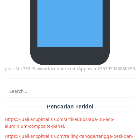
pin : 5bc732e9 www.facebook.com/Appasco-245395948880290
Search
for:
Pencarian Terkini
Https://jualkanopitralis Com/artikel/tips/apa-itu-acp-
aluminium-composite-panel/
Https://jualkanopitralis Com/railing-tangga/tangga-besi-dan-