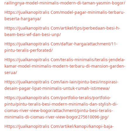
railingnya-model-minimalis-modern-di-taman-yasmin-bogor/
Https://jualkanopitralis Com/model-pagar-minimalis-terbaru-
beserta-harganya/
Https://jualkanopitralis Com/artikel/tips/perbedaan-besi-h-
beam-besi-wf-dan-besi-unp/
Https://jualkanopitralis Com/daftar-harga/attachment/11-
pintu-teralis-perforated/
Https://jualkanopitralis Com/teralis-minimalis/teralis-jendela-
kamar-model-minimalis-modern-terbaru-di-mansion-garden-
serua/
Https://jualkanopitralis Com/lain-lain/pintu-besi/inspirasi-
desain-pagar-lipat-minimalis-untuk-rumah-istimewa/
Https://jualkanopitralis Com/portfolio-teralis/portfolio-
pintu/pintu-teralis-besi-modern-minimalis-dan-stylish-di-
ciomas-river-view-bogor/attachment/pintu-besi-teralis-
minimalis-di-ciomas-river-view-bogor275610096-jpg/
Https://jualkanopitralis Com/artikel/kanopi/kanopi-baja-