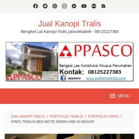
Skip
to
content
Jual Kanopi Tralis
Bengkel Las Kanopi Tralis Jabodetabek - 08125227383
MENU
JUAL KANOPI TRALIS
/
PORTFOLIO TERALIS
/
PORTFOLIO PINTU
/
PINTU TERALIS BESI MOTIF KEREN UNIK DI BOGOR