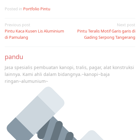
Posted in
Portfolio Pintu
Post
Previous post
Next post
Pintu Kaca Kusen Lis Aluminium
Pintu Teralis Motif Garis garis di
navigation
di Pamulang
Gading Serpong Tangerang
pandu
Jasa spesialis pembuatan kanopi, tralis, pagar, alat konstruksi
lainnya. Kami ahli dalam bidangnya.~kanopi~baja
ringan~alumunium~