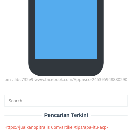
pin : 5bc732e9 www.facebook.com/Appasco-245395948880290
Search
for:
Pencarian Terkini
Https://jualkanopitralis Com/artikel/tips/apa-itu-acp-