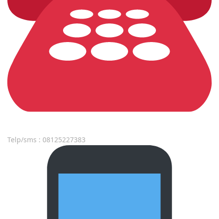
Telp/sms : 08125227383