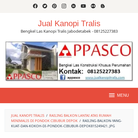
Skip
to
content
Jual Kanopi Tralis
Bengkel Las Kanopi Tralis Jabodetabek - 08125227383
MENU
JUAL KANOPI TRALIS
/
RAILING BALKON LANTAI ATAS RUMAH
MINIMALIS DI PONDOK CIBUBUR DEPOK
/
RAILING-BALKON-YANG-
KUAT-DAN-KOKOH-DI-PONDOK-CIBUBUR-DEPOK815249421..JPG