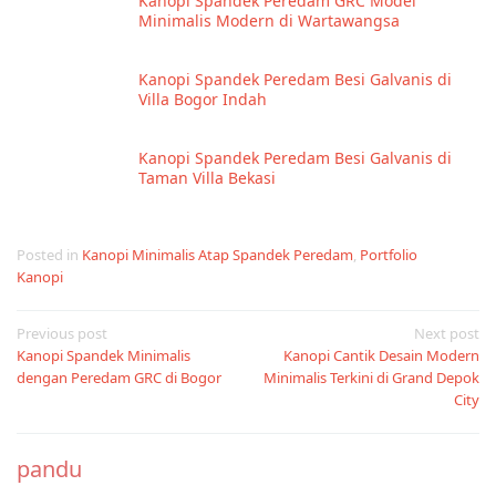
Kanopi Spandek Peredam GRC Model
Minimalis Modern di Wartawangsa
Kanopi Spandek Peredam Besi Galvanis di
Villa Bogor Indah
Kanopi Spandek Peredam Besi Galvanis di
Taman Villa Bekasi
Posted in
Kanopi Minimalis Atap Spandek Peredam
,
Portfolio
Kanopi
Post
Previous post
Next post
Kanopi Spandek Minimalis
Kanopi Cantik Desain Modern
navigation
dengan Peredam GRC di Bogor
Minimalis Terkini di Grand Depok
City
pandu