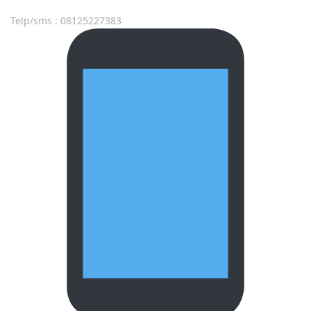
Telp/sms : 08125227383