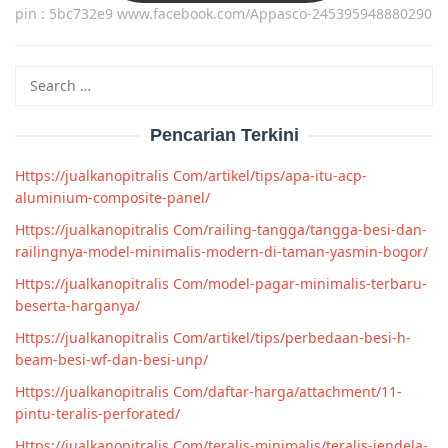
pin : 5bc732e9 www.facebook.com/Appasco-245395948880290
Search
for:
Pencarian Terkini
Https://jualkanopitralis Com/artikel/tips/apa-itu-acp-
aluminium-composite-panel/
Https://jualkanopitralis Com/railing-tangga/tangga-besi-dan-
railingnya-model-minimalis-modern-di-taman-yasmin-bogor/
Https://jualkanopitralis Com/model-pagar-minimalis-terbaru-
beserta-harganya/
Https://jualkanopitralis Com/artikel/tips/perbedaan-besi-h-
beam-besi-wf-dan-besi-unp/
Https://jualkanopitralis Com/daftar-harga/attachment/11-
pintu-teralis-perforated/
Https://jualkanopitralis Com/teralis-minimalis/teralis-jendela-