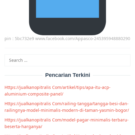
pin : 5bc732e9 www.facebook.com/Appasco-245395948880290
Search
for:
Pencarian Terkini
Https://jualkanopitralis Com/artikel/tips/apa-itu-acp-
aluminium-composite-panel/
Https://jualkanopitralis Com/railing-tangga/tangga-besi-dan-
railingnya-model-minimalis-modern-di-taman-yasmin-bogor/
Https://jualkanopitralis Com/model-pagar-minimalis-terbaru-
beserta-harganya/