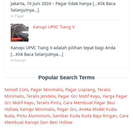
Jakarta, 10 Juni 2024 – Pagar tidak hanya [...Klik Baca
Selanjutnya...]
In Pagar
Kanopi UPVC Tiang V
Kanopi UPVC Tiang V adalah pilihan tepat bagi Anda
[...Klik Baca Selanjutnya...]
In Kanopi
Popular Search Terms
Semalt Com
,
Pagar Minimalis
,
Pagar Lisplang
,
Teralis
Minimalis
,
Teralis Jendela
,
Pagar Grc Motif Kayu
,
Harga Pagar
Grc Motif Kayu
,
Teralis Pintu
,
Cara Membuat Pagar Besi
Hollow
,
Kanopi Minimalis
,
Pagar Grc
,
Aneka Model Kuda-
kuda
,
Pintu Aluminium
,
Gambar Kuda Kuda Baja Ringan
,
Cara
Membuat Kanopi Dari Besi Hollow