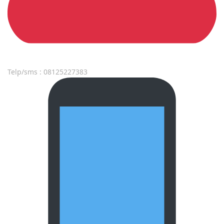
Telp/sms : 08125227383