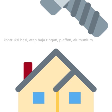
kontruksi besi, atap baja ringan, plaffon, alumunium