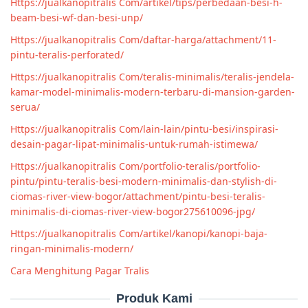
Https://jualkanopitralis Com/artikel/tips/perbedaan-besi-h-
beam-besi-wf-dan-besi-unp/
Https://jualkanopitralis Com/daftar-harga/attachment/11-
pintu-teralis-perforated/
Https://jualkanopitralis Com/teralis-minimalis/teralis-jendela-
kamar-model-minimalis-modern-terbaru-di-mansion-garden-
serua/
Https://jualkanopitralis Com/lain-lain/pintu-besi/inspirasi-
desain-pagar-lipat-minimalis-untuk-rumah-istimewa/
Https://jualkanopitralis Com/portfolio-teralis/portfolio-
pintu/pintu-teralis-besi-modern-minimalis-dan-stylish-di-
ciomas-river-view-bogor/attachment/pintu-besi-teralis-
minimalis-di-ciomas-river-view-bogor275610096-jpg/
Https://jualkanopitralis Com/artikel/kanopi/kanopi-baja-
ringan-minimalis-modern/
Cara Menghitung Pagar Tralis
Produk Kami