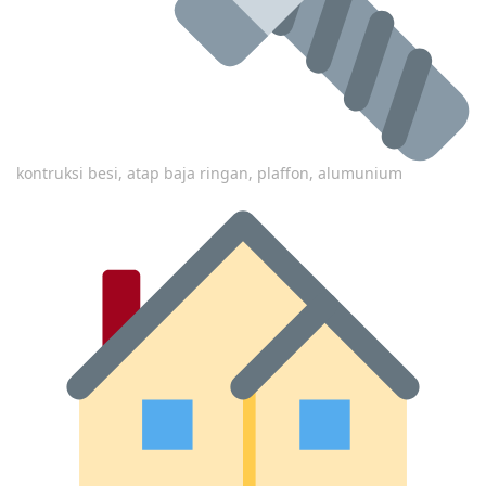
kontruksi besi, atap baja ringan, plaffon, alumunium