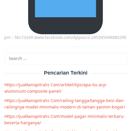
pin : 5bc732e9 www.facebook.com/Appasco-245395948880290
Search
for:
Pencarian Terkini
Https://jualkanopitralis Com/artikel/tips/apa-itu-acp-
aluminium-composite-panel/
Https://jualkanopitralis Com/railing-tangga/tangga-besi-dan-
railingnya-model-minimalis-modern-di-taman-yasmin-bogor/
Https://jualkanopitralis Com/model-pagar-minimalis-terbaru-
beserta-harganya/