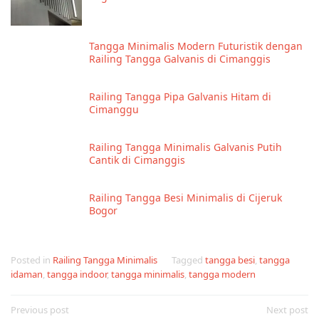
Tangga Minimalis Modern Futuristik dengan
Railing Tangga Galvanis di Cimanggis
Railing Tangga Pipa Galvanis Hitam di
Cimanggu
Railing Tangga Minimalis Galvanis Putih
Cantik di Cimanggis
Railing Tangga Besi Minimalis di Cijeruk
Bogor
Posted in
Railing Tangga Minimalis
Tagged
tangga besi
,
tangga
idaman
,
tangga indoor
,
tangga minimalis
,
tangga modern
Post
Previous post
Next post