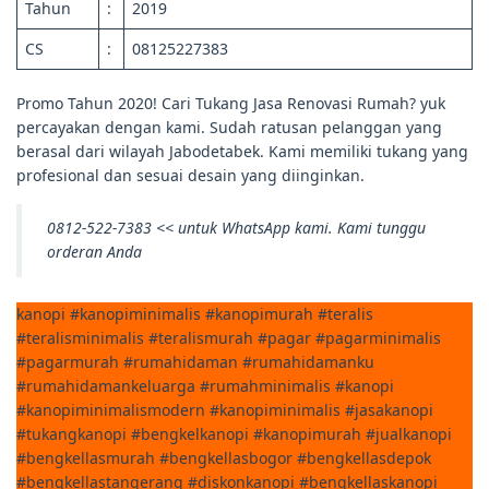
Tahun
:
2019
CS
:
08125227383
Promo Tahun 2020! Cari Tukang Jasa Renovasi Rumah? yuk
percayakan dengan kami. Sudah ratusan pelanggan yang
berasal dari wilayah Jabodetabek. Kami memiliki tukang yang
profesional dan sesuai desain yang diinginkan.
0812-522-7383 << untuk WhatsApp kami. Kami tunggu
orderan Anda
kanopi #kanopiminimalis #kanopimurah #teralis
#teralisminimalis #teralismurah #pagar #pagarminimalis
#pagarmurah #rumahidaman #rumahidamanku
#rumahidamankeluarga #rumahminimalis #kanopi
#kanopiminimalismodern #kanopiminimalis #jasakanopi
#tukangkanopi #bengkelkanopi #kanopimurah #jualkanopi
#bengkellasmurah #bengkellasbogor #bengkellasdepok
#bengkellastangerang #diskonkanopi #bengkellaskanopi