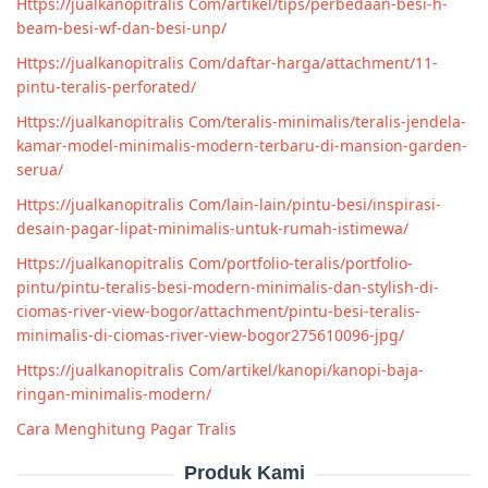
Https://jualkanopitralis Com/artikel/tips/perbedaan-besi-h-
beam-besi-wf-dan-besi-unp/
Https://jualkanopitralis Com/daftar-harga/attachment/11-
pintu-teralis-perforated/
Https://jualkanopitralis Com/teralis-minimalis/teralis-jendela-
kamar-model-minimalis-modern-terbaru-di-mansion-garden-
serua/
Https://jualkanopitralis Com/lain-lain/pintu-besi/inspirasi-
desain-pagar-lipat-minimalis-untuk-rumah-istimewa/
Https://jualkanopitralis Com/portfolio-teralis/portfolio-
pintu/pintu-teralis-besi-modern-minimalis-dan-stylish-di-
ciomas-river-view-bogor/attachment/pintu-besi-teralis-
minimalis-di-ciomas-river-view-bogor275610096-jpg/
Https://jualkanopitralis Com/artikel/kanopi/kanopi-baja-
ringan-minimalis-modern/
Cara Menghitung Pagar Tralis
Produk Kami