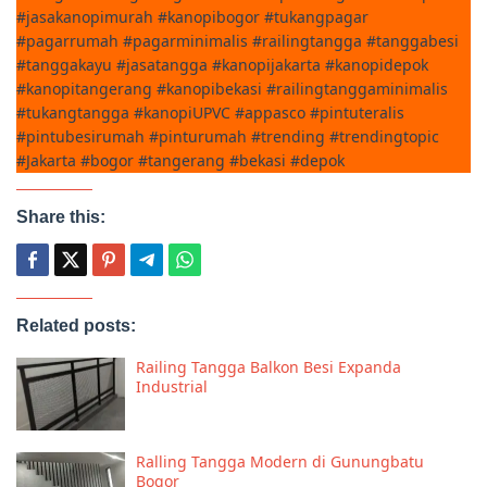
#jasakanopimurah #kanopibogor #tukangpagar
#pagarrumah #pagarminimalis #railingtangga #tanggabesi
#tanggakayu #jasatangga #kanopijakarta #kanopidepok
#kanopitangerang #kanopibekasi #railingtanggaminimalis
#tukangtangga #kanopiUPVC #appasco #pintuteralis
#pintubesirumah #pinturumah #trending #trendingtopic
#Jakarta #bogor #tangerang #bekasi #depok
Share this:
Related posts:
Railing Tangga Balkon Besi Expanda
Industrial
Ralling Tangga Modern di Gunungbatu
Bogor