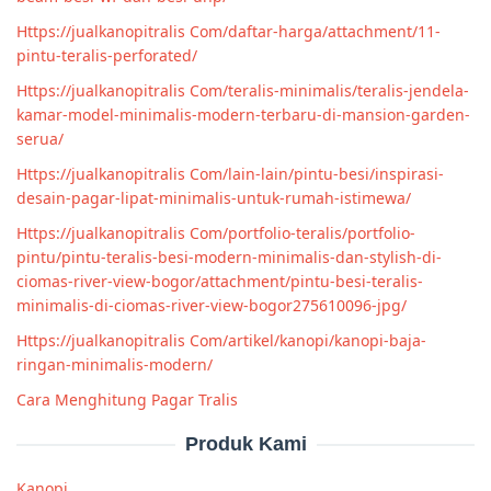
Https://jualkanopitralis Com/daftar-harga/attachment/11-
pintu-teralis-perforated/
Https://jualkanopitralis Com/teralis-minimalis/teralis-jendela-
kamar-model-minimalis-modern-terbaru-di-mansion-garden-
serua/
Https://jualkanopitralis Com/lain-lain/pintu-besi/inspirasi-
desain-pagar-lipat-minimalis-untuk-rumah-istimewa/
Https://jualkanopitralis Com/portfolio-teralis/portfolio-
pintu/pintu-teralis-besi-modern-minimalis-dan-stylish-di-
ciomas-river-view-bogor/attachment/pintu-besi-teralis-
minimalis-di-ciomas-river-view-bogor275610096-jpg/
Https://jualkanopitralis Com/artikel/kanopi/kanopi-baja-
ringan-minimalis-modern/
Cara Menghitung Pagar Tralis
Produk Kami
Kanopi