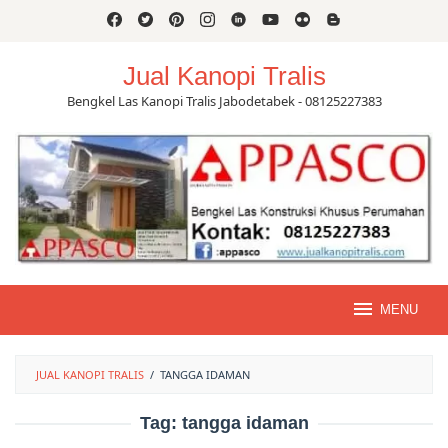
Skip
to
content
Jual Kanopi Tralis
Bengkel Las Kanopi Tralis Jabodetabek - 08125227383
MENU
JUAL KANOPI TRALIS
/
TANGGA IDAMAN
Tag:
tangga idaman