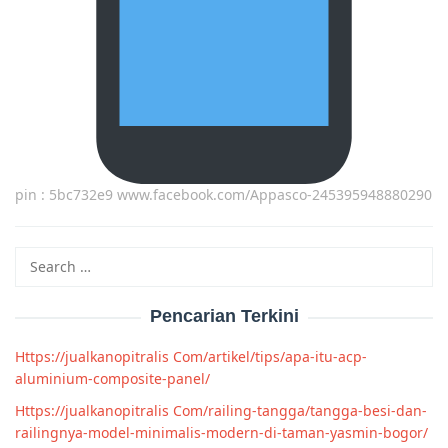
pin : 5bc732e9 www.facebook.com/Appasco-245395948880290
Search
for:
Pencarian Terkini
Https://jualkanopitralis Com/artikel/tips/apa-itu-acp-
aluminium-composite-panel/
Https://jualkanopitralis Com/railing-tangga/tangga-besi-dan-
railingnya-model-minimalis-modern-di-taman-yasmin-bogor/