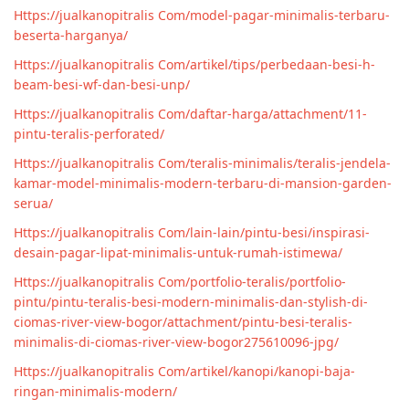
Https://jualkanopitralis Com/model-pagar-minimalis-terbaru-
beserta-harganya/
Https://jualkanopitralis Com/artikel/tips/perbedaan-besi-h-
beam-besi-wf-dan-besi-unp/
Https://jualkanopitralis Com/daftar-harga/attachment/11-
pintu-teralis-perforated/
Https://jualkanopitralis Com/teralis-minimalis/teralis-jendela-
kamar-model-minimalis-modern-terbaru-di-mansion-garden-
serua/
Https://jualkanopitralis Com/lain-lain/pintu-besi/inspirasi-
desain-pagar-lipat-minimalis-untuk-rumah-istimewa/
Https://jualkanopitralis Com/portfolio-teralis/portfolio-
pintu/pintu-teralis-besi-modern-minimalis-dan-stylish-di-
ciomas-river-view-bogor/attachment/pintu-besi-teralis-
minimalis-di-ciomas-river-view-bogor275610096-jpg/
Https://jualkanopitralis Com/artikel/kanopi/kanopi-baja-
ringan-minimalis-modern/