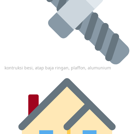
kontruksi besi, atap baja ringan, plaffon, alumunium