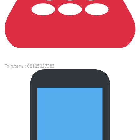
Telp/sms : 08125227383