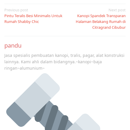
Post
Previous post
Next post
Pintu Teralis Besi Minimalis Untuk
Kanopi Spandek Transparan
navigation
Rumah Shabby Chic
Halaman Belakang Rumah di
Citragrand Cibubur
pandu
Jasa spesialis pembuatan kanopi, tralis, pagar, alat konstruksi
lainnya. Kami ahli dalam bidangnya.~kanopi~baja
ringan~alumunium~