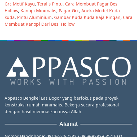
Grc Motif Kayu
,
Teralis Pintu
,
Cara Membuat Pagar Besi
Hollow
,
Kanopi Minimalis
,
Pagar Grc
,
Aneka Model Kuda-
kuda
,
Pintu Aluminium
,
Gambar Kuda Kuda Baja Ringan
,
Cara
Membuat Kanopi Dari Besi Hollow
Appasco Bengkel Las Bogor yang berfokus pada proyek
konstruksi rumah minimalis. Bekerja secara profesional
dengan hasil memuaskan insya Allah
Alamat
Nomor Handphone: 0812-522-7383 / 0858-8282-6854 Fast