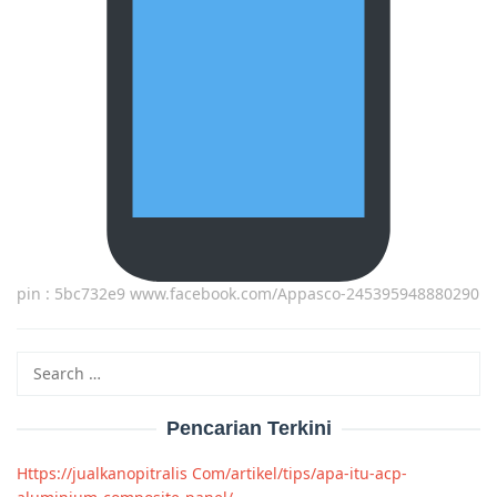
pin : 5bc732e9 www.facebook.com/Appasco-245395948880290
Search
for:
Pencarian Terkini
Https://jualkanopitralis Com/artikel/tips/apa-itu-acp-