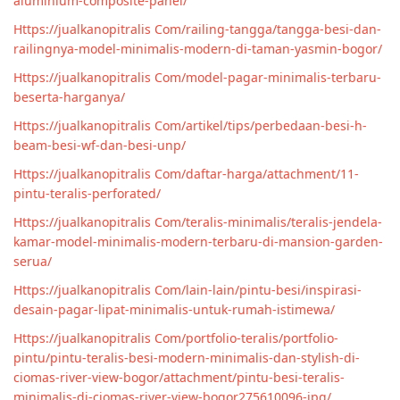
aluminium-composite-panel/
Https://jualkanopitralis Com/railing-tangga/tangga-besi-dan-
railingnya-model-minimalis-modern-di-taman-yasmin-bogor/
Https://jualkanopitralis Com/model-pagar-minimalis-terbaru-
beserta-harganya/
Https://jualkanopitralis Com/artikel/tips/perbedaan-besi-h-
beam-besi-wf-dan-besi-unp/
Https://jualkanopitralis Com/daftar-harga/attachment/11-
pintu-teralis-perforated/
Https://jualkanopitralis Com/teralis-minimalis/teralis-jendela-
kamar-model-minimalis-modern-terbaru-di-mansion-garden-
serua/
Https://jualkanopitralis Com/lain-lain/pintu-besi/inspirasi-
desain-pagar-lipat-minimalis-untuk-rumah-istimewa/
Https://jualkanopitralis Com/portfolio-teralis/portfolio-
pintu/pintu-teralis-besi-modern-minimalis-dan-stylish-di-
ciomas-river-view-bogor/attachment/pintu-besi-teralis-
minimalis-di-ciomas-river-view-bogor275610096-jpg/