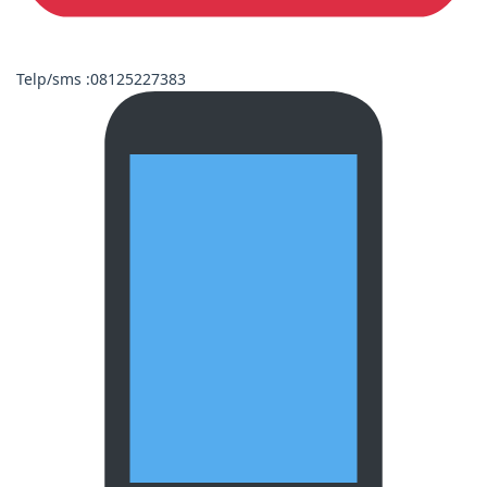
Telp/sms :08125227383