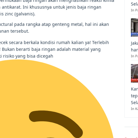
rmukaan baja ringan akan menghasilkan reaksi kimia
Sel
antikarat. Ini khususnya untuk jenis baja ringan
In 
s zinc (galvanis).
tural pada rangka atap genteng metal, hal ini akan
nan tersebut.
cek secara berkala kondisi rumah kalian ya! Terlebih
Jak
s! Bukan berarti baja ringan adalah material yang
han
i risiko yang bisa dicegah
In P
Kan
tep
Sel
In K