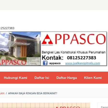
8125227383
Hubungi Kami
Daftar Isi
Daftar Harga
Klien Kami
GAN
/
APAKAH BAJA RINGAN BISA BERKARAT?
Searc