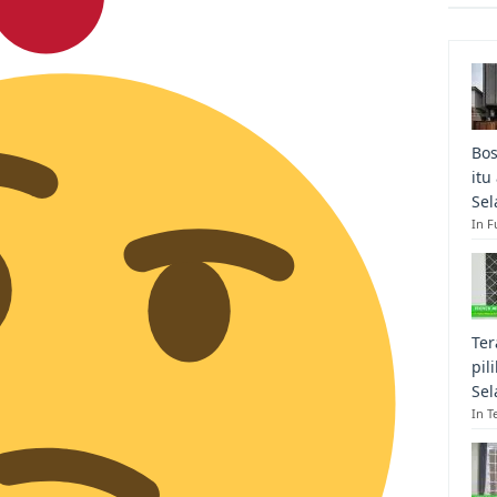
Bos
itu
Sel
In F
Ter
pil
Sel
In T