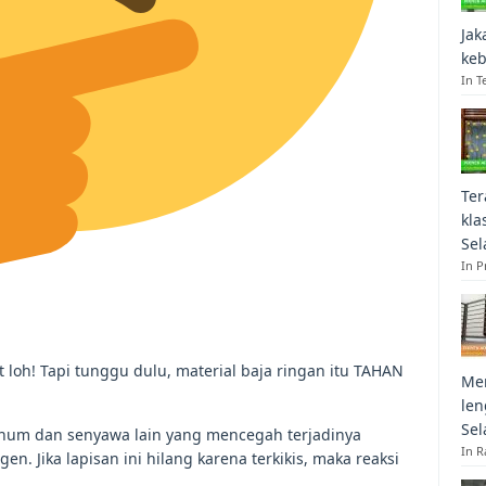
Jak
keb
In T
Ter
kla
Sel
In 
at loh! Tapi tunggu dulu, material baja ringan itu TAHAN
Mem
len
Sel
minum dan senyawa lain yang mencegah terjadinya
In R
n. Jika lapisan ini hilang karena terkikis, maka reaksi