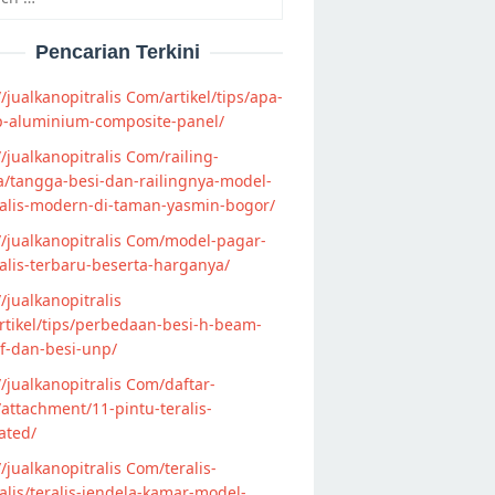
Pencarian Terkini
//jualkanopitralis Com/artikel/tips/apa-
p-aluminium-composite-panel/
//jualkanopitralis Com/railing-
/tangga-besi-dan-railingnya-model-
alis-modern-di-taman-yasmin-bogor/
//jualkanopitralis Com/model-pagar-
lis-terbaru-beserta-harganya/
//jualkanopitralis
tikel/tips/perbedaan-besi-h-beam-
f-dan-besi-unp/
//jualkanopitralis Com/daftar-
attachment/11-pintu-teralis-
ated/
//jualkanopitralis Com/teralis-
lis/teralis-jendela-kamar-model-