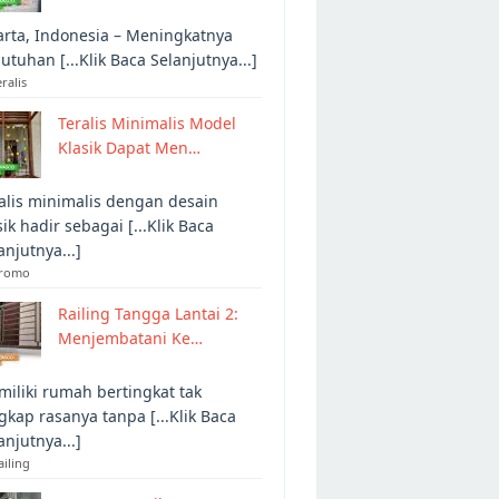
arta, Indonesia – Meningkatnya
utuhan [...Klik Baca Selanjutnya...]
eralis
Teralis Minimalis Model
Klasik Dapat Men…
alis minimalis dengan desain
sik hadir sebagai [...Klik Baca
anjutnya...]
Promo
Railing Tangga Lantai 2:
Menjembatani Ke…
iliki rumah bertingkat tak
gkap rasanya tanpa [...Klik Baca
anjutnya...]
ailing