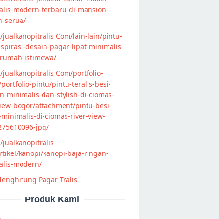
alis-modern-terbaru-di-mansion-
n-serua/
//jualkanopitralis Com/lain-lain/pintu-
nspirasi-desain-pagar-lipat-minimalis-
-rumah-istimewa/
//jualkanopitralis Com/portfolio-
s/portfolio-pintu/pintu-teralis-besi-
-minimalis-dan-stylish-di-ciomas-
view-bogor/attachment/pintu-besi-
s-minimalis-di-ciomas-river-view-
275610096-jpg/
//jualkanopitralis
tikel/kanopi/kanopi-baja-ringan-
alis-modern/
enghitung Pagar Tralis
Produk Kami