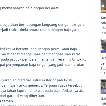
g menyebabkan baja ringan berkarat :
Tan
sal
maka baja akan berhubungan langsung dengan oksigen.
Sel
erjadi reaksi kimia antara udara dengan baja yang
In T
aktif ketika bersentuhan dengan permukaan baja
ntikarat dapat mengelupas dan menghasilkan karat.
Di 
ada produk pembersih lantai dan keramik. Untuk itu,
per
at penyimpanan baja ringan yang jauh dari larutan
Sel
In 
 bukanlah material untuk eksterior. Jadi tidak
 dan hujan terus menerus. Terpaan cuaca tersebut
ya tahan lapisan antikarat pada baja. Akibatnya akan
dari garansi yang diberikan.
Gak
an semen.
tuh