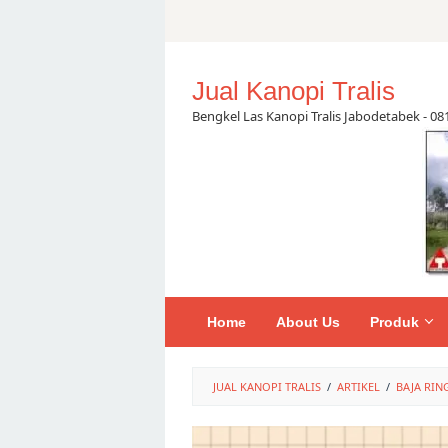
Skip
to
content
Jual Kanopi Tralis
Bengkel Las Kanopi Tralis Jabodetabek - 0
Home
About Us
Produk
JUAL KANOPI TRALIS
/
ARTIKEL
/
BAJA RIN