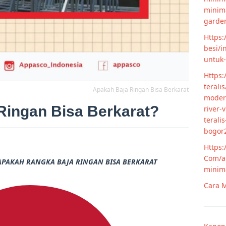
minim
garde
Https:
besi/i
untuk
Https:
terali
Apakah Baja Ringan Bisa Berkarat
modern
Ringan Bisa Berkarat?
river-
terali
bogor
Https:
Com/ar
APAKAH RANGKA BAJA RINGAN BISA BERKARAT
minim
Cara M