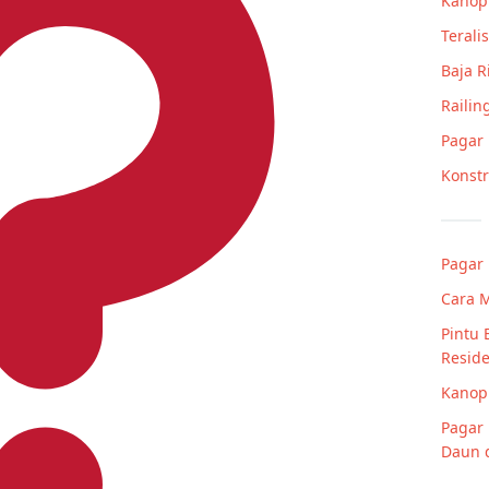
Kanop
Teralis
Baja 
Railin
Pagar
Konstr
Pagar 
Cara M
Pintu 
Resid
Kanop
Pagar 
Daun 