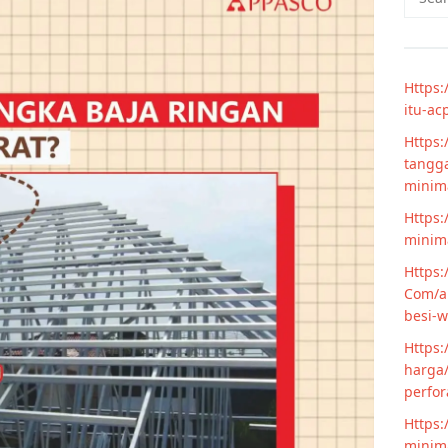
for:
Https:
itu-ac
Https:
tangga
minim
Https:
minima
Https:
Com/ar
besi-w
Https:
harga/
perfor
Https:
minima