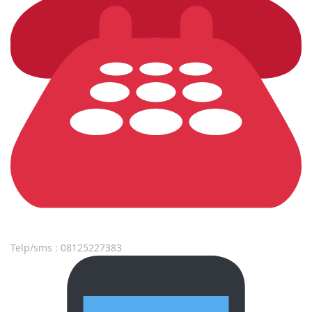
Telp/sms : 08125227383