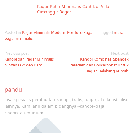
Pagar Putih Minimalis Cantik di Villa
Cimanggir Bogor
Posted in
Pagar Minimalis Modern
,
Portfolio Pagar
Tagged
murah
,
pagar minimalis
Post
Previous post
Next post
Kanopi dan Pagar Minimalis
Kanopi Kombinasi Spandek
navigation
Nirwana Golden Park
Peredam dan Polikarbonat untuk
Bagian Belakang Rumah
pandu
Jasa spesialis pembuatan kanopi, tralis, pagar, alat konstruksi
lainnya. Kami ahli dalam bidangnya.~kanopi~baja
ringan~alumunium~