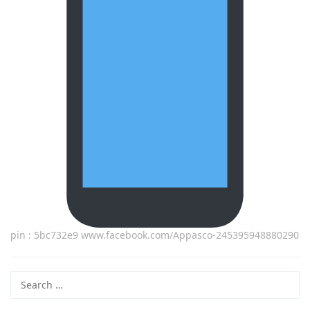
pin : 5bc732e9 www.facebook.com/Appasco-245395948880290
Search
for: