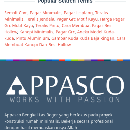
Popular Search Terms
Semalt Com
,
Pagar Minimalis
,
Pagar Lisplang
,
Teralis
Minimalis
,
Teralis Jendela
,
Pagar Grc Motif Kayu
,
Harga Pagar
Grc Motif Kayu
,
Teralis Pintu
,
Cara Membuat Pagar Besi
Hollow
,
Kanopi Minimalis
,
Pagar Grc
,
Aneka Model Kuda-
kuda
,
Pintu Aluminium
,
Gambar Kuda Kuda Baja Ringan
,
Cara
Membuat Kanopi Dari Besi Hollow
Appasco Bengkel Las Bogor yang berfokus pada proyek
konstruksi rumah minimalis. Bekerja secara profesional
dengan hasil memuaskan insya Allah